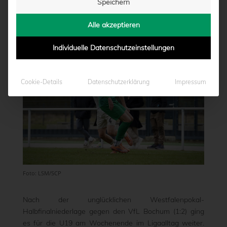
Speichern
von
Lorenz Schulze-Marmeling
|
11.05.2026 - 15:39
Alle akzeptieren
Individuelle Datenschutzeinstellungen
Cookie-Details
Datenschutzerklärung
Impressum
Foto: LSM/SCP
Nach der unglücklichen Westfalenpokal-
Halbfinalniederlage gegen den VfL Bochum (1:2) ging
es für die U19 am Wochenende im Ligaalltag weiter.