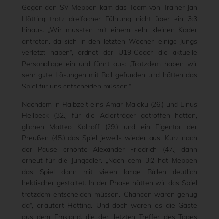
Gegen den SV Meppen kam das Team von Trainer Jan
Hötting trotz dreifacher Führung nicht über ein 3:3
hinaus. „Wir mussten mit einem sehr kleinen Kader
antreten, da sich in den letzten Wochen einige Jungs
verletzt haben“, ordnet der U19-Coach die aktuelle
Personallage ein und führt aus: „Trotzdem haben wir
sehr gute Lösungen mit Ball gefunden und hätten das
Spiel für uns entscheiden müssen.“
Nachdem in Halbzeit eins Amar Maloku (26.) und Linus
Hellbeck (32.) für die Adlerträger getroffen hatten,
glichen Matteo Kolhoff (29.) und ein Eigentor der
Preußen (45.) das Spiel jeweils wieder aus. Kurz nach
der Pause erhöhte Alexander Friedrich (47.) dann
erneut für die Jungadler. „Nach dem 3:2 hat Meppen
das Spiel dann mit vielen lange Bällen deutlich
hektischer gestaltet. In der Phase hätten wir das Spiel
trotzdem entscheiden müssen, Chancen waren genug
da“, erläutert Hötting. Und doch waren es die Gäste
aus dem Emsland, die den letzten Treffer des Tages