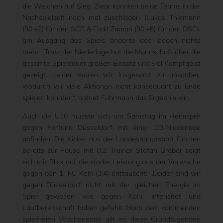
die Weichen auf Sieg. Zwar konnten beide Teams in der
Nachspielzeit noch mal zuschlagen (Lukas Thiemann
(90.+2) für den SCP & Fadil Zamari (90.+6) für den DSC),
am Ausgang des Spiels änderte das jedoch nichts
mehr. „Trotz der Niederlage hat die Mannschaft über die
gesamte Spieldauer großen Einsatz und viel Kampfgeist
gezeigt. Leider waren wir insgesamt zu unsauber,
wodurch wir viele Aktionen nicht konsequent zu Ende
spielen konnten“, ordnet Fuhrmann das Ergebnis ein.
Auch die U16 musste sich am Samstag im Heimspiel
gegen Fortuna Düsseldorf mit einer 1:3-Niederlage
abfinden. Die Kicker aus der Landeshauptstadt führten
bereits zur Pause mit 0:2. Trainer Stefan Graber zeigt
sich mit Blick auf die starke Leistung aus der Vorwoche
gegen den 1. FC Köln (3:4) enttäuscht: „Leider sind wir
gegen Düsseldorf nicht mit der gleichen Energie im
Spiel gewesen wie gegen Köln. Intensität und
Laufbereitschaft haben gefehlt. Nach dem kommenden
spielfreien Wochenende gilt es diese Grundtugenden