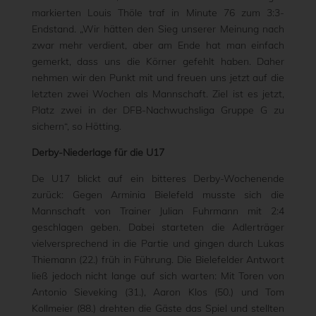
markierten Louis Thöle traf in Minute 76 zum 3:3-
Endstand. „Wir hätten den Sieg unserer Meinung nach
zwar mehr verdient, aber am Ende hat man einfach
gemerkt, dass uns die Körner gefehlt haben. Daher
nehmen wir den Punkt mit und freuen uns jetzt auf die
letzten zwei Wochen als Mannschaft. Ziel ist es jetzt,
Platz zwei in der DFB-Nachwuchsliga Gruppe G zu
sichern“, so Hötting.
Derby-Niederlage für die U17
De U17 blickt auf ein bitteres Derby-Wochenende
zurück: Gegen Arminia Bielefeld musste sich die
Mannschaft von Trainer Julian Fuhrmann mit 2:4
geschlagen geben. Dabei starteten die Adlerträger
vielversprechend in die Partie und gingen durch Lukas
Thiemann (22.) früh in Führung. Die Bielefelder Antwort
ließ jedoch nicht lange auf sich warten: Mit Toren von
Antonio Sieveking (31.), Aaron Klos (50.) und Tom
Kollmeier (88.) drehten die Gäste das Spiel und stellten