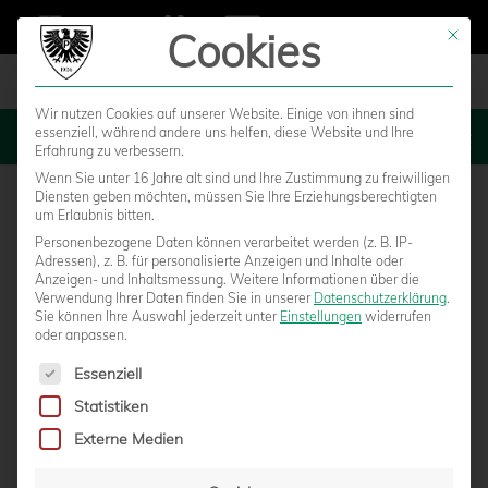
Cookies
Mit die
Wir nutzen Cookies auf unserer Website. Einige von ihnen sind
essenziell, während andere uns helfen, diese Website und Ihre
MENU
Erfahrung zu verbessern.
Wenn Sie unter 16 Jahre alt sind und Ihre Zustimmung zu freiwilligen
Diensten geben möchten, müssen Sie Ihre Erziehungsberechtigten
um Erlaubnis bitten.
Personenbezogene Daten können verarbeitet werden (z. B. IP-
Adressen), z. B. für personalisierte Anzeigen und Inhalte oder
Anzeigen- und Inhaltsmessung.
Weitere Informationen über die
Verwendung Ihrer Daten finden Sie in unserer
Datenschutzerklärung
.
Sie können Ihre Auswahl jederzeit unter
Einstellungen
widerrufen
oder anpassen.
Es folgt eine Liste der Service-Gruppen, für die eine Einwilligun
Essenziell
Statistiken
KEIN SIEG AM LZM-WOCHENENDE – U19
Externe Medien
MIT EINEM PUNKT UNZUFRIEDEN