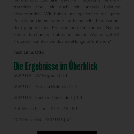
Mannschaft: „Schalke gewinnt insgesamt verdient,
trotzdem sind wir auch mit unserer Leistung
einverstanden. Wir haben uns spielerisch mit guten
Ballaktionen immer wieder stark und selbstbewusst aus
dem gegnerischen Pressing befreien können. Nur die
klaren Torchancen haben in dieser Woche gefehlt.
Trotzdem konnten wir das Spiel lange offenhalten.“
Text: Linus Otte
Die Ergebnisse im Überblick
SCP U19 – SV Meppen | 3:3
SCP U17 – Arminia Bielefeld | 2:4
SCP U16 – Fortuna Düsseldorf | 1:3
Rot-Weiss Essen – SCP U15 | 6:1
FC Schalke 04 – SCP U13 | 4:1