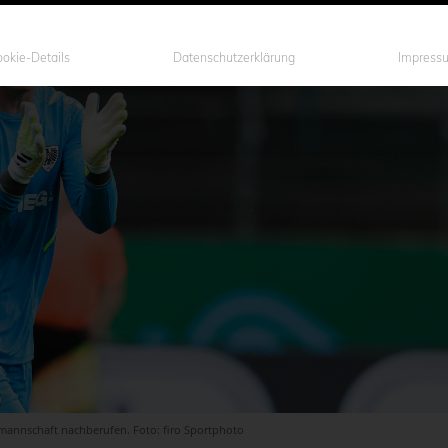
okie-Details
Datenschutzerklärung
Impress
annschaft nachberufen. Foto: firo Sportphoto