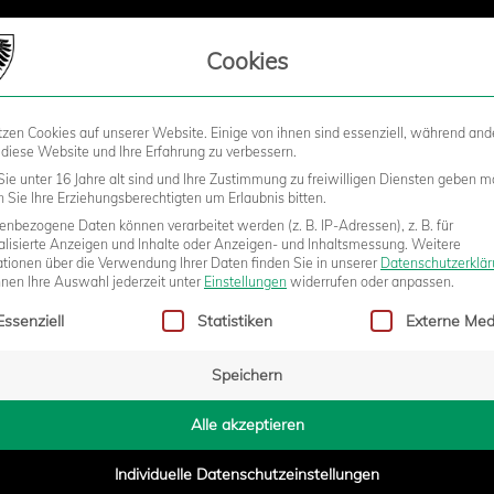
LIEDSCHAFT
Cookies
tzen Cookies auf unserer Website. Einige von ihnen sind essenziell, während and
STADION
BUSINESS
KIDS &
 diese Website und Ihre Erfahrung zu verbessern.
ie unter 16 Jahre alt sind und Ihre Zustimmung zu freiwilligen Diensten geben m
Sie Ihre Erziehungsberechtigten um Erlaubnis bitten.
nbezogene Daten können verarbeitet werden (z. B. IP-Adressen), z. B. für
ZUR U20-NATIONALMANNSCHAFT
alisierte Anzeigen und Inhalte oder Anzeigen- und Inhaltsmessung.
Weitere
ationen über die Verwendung Ihrer Daten finden Sie in unserer
Datenschutzerklä
nnen Ihre Auswahl jederzeit unter
Einstellungen
widerrufen oder anpassen.
gt eine Liste der Service-Gruppen, für die eine Einwilligung erteilt w
Essenziell
Statistiken
Externe Med
Speichern
- 13:22
Alle akzeptieren
Individuelle Datenschutzeinstellungen