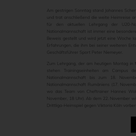
Am gestrigen Sonntag stand Johannes Schen
und trat anschließend die weite Heimreise a
für den aktuellen Lehrgang der U20-Na
Nationalmannschaft ist immer eine besondere 
Beweis gestellt und wird jetzt eine Woche la
Erfahrungen, die ihm bei seiner weiteren Ent
Geschäftsführer Sport Peter Niemeyer.
Zum Lehrgang, der am heutigen Montag in M
stehen Trainingseinheiten am Campus d
Nationalmannschaft bis zum 18. Novembe
Nationalmannschaft Rumäniens (17. Novembe
wo das Team von Cheftrainer Hannes Wolf 
November, 18 Uhr). Ab dem 22. November wir
Drittliga-Heimspiel gegen Viktoria Köln vorber