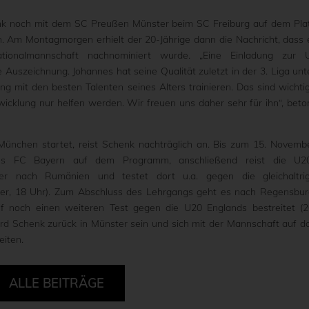
k noch mit dem SC Preußen Münster beim SC Freiburg auf dem Pla
n. Am Montagmorgen erhielt der 20-Jährige dann die Nachricht, dass 
tionalmannschaft nachnominiert wurde. „Eine Einladung zur 
Auszeichnung. Johannes hat seine Qualität zuletzt in der 3. Liga unt
ng mit den besten Talenten seines Alters trainieren. Das sind wichti
wicklung nur helfen werden. Wir freuen uns daher sehr für ihn“, beto
ünchen startet, reist Schenk nachträglich an. Bis zum 15. Novemb
es FC Bayern auf dem Programm, anschließend reist die U2
r nach Rumänien und testet dort u.a. gegen die gleichaltri
r, 18 Uhr). Zum Abschluss des Lehrgangs geht es nach Regensbur
noch einen weiteren Test gegen die U20 Englands bestreitet (2
d Schenk zurück in Münster sein und sich mit der Mannschaft auf d
eiten.
ALLE BEITRÄGE