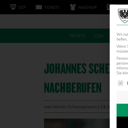
SCP
TICKETS
FANSHOP
MITG
Wir nu
PROFIS
LZM
FANS
helfen,
Wenn S
müssen 
Persone
JOHANNES SCHENK 
person
Inform
Sie kö
Es fol
NACHBERUFEN
von
Moritz Schwegmann
|
13.11.2023 