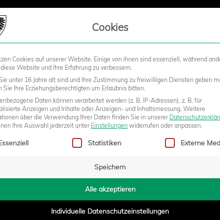
LIEDSCHAFT
Cookies
tzen Cookies auf unserer Website. Einige von ihnen sind essenziell, während and
STADION
BUSINESS
KIDS &
 diese Website und Ihre Erfahrung zu verbessern.
ie unter 16 Jahre alt sind und Ihre Zustimmung zu freiwilligen Diensten geben m
Sie Ihre Erziehungsberechtigten um Erlaubnis bitten.
nbezogene Daten können verarbeitet werden (z. B. IP-Adressen), z. B. für
 KOMMENTIERT AUSWÄRTSSPIE
alisierte Anzeigen und Inhalte oder Anzeigen- und Inhaltsmessung.
Weitere
ationen über die Verwendung Ihrer Daten finden Sie in unserer
Datenschutzerklä
nnen Ihre Auswahl jederzeit unter
Einstellungen
widerrufen oder anpassen.
gt eine Liste der Service-Gruppen, für die eine Einwilligung erteilt w
NRADIO
Essenziell
Statistiken
Externe Med
Speichern
6:44
Alle akzeptieren
Individuelle Datenschutzeinstellungen