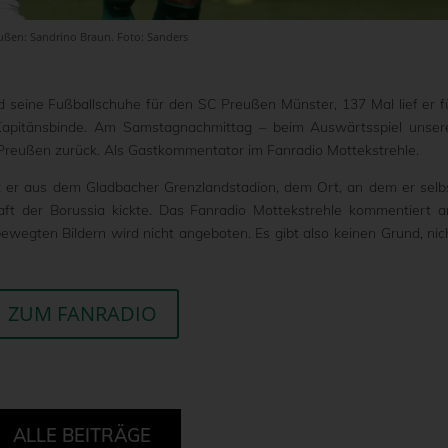
eußen: Sandrino Braun. Foto: Sanders
 seine Fußballschuhe für den SC Preußen Münster, 137 Mal lief er f
 Kapitänsbinde. Am Samstagnachmittag – beim Auswärtsspiel unser
 Preußen zurück. Als Gastkommentator im Fanradio Mottekstrehle.
 er aus dem Gladbacher Grenzlandstadion, dem Ort, an dem er selb
ft der Borussia kickte. Das Fanradio Mottekstrehle kommentiert 
bewegten Bildern wird nicht angeboten. Es gibt also keinen Grund, nic
ZUM FANRADIO
ALLE BEITRÄGE