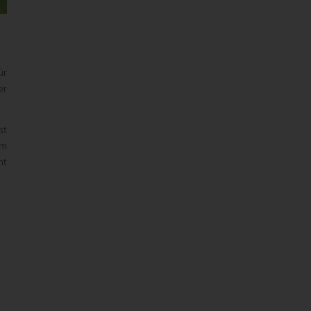
ür
er
st
am
ht