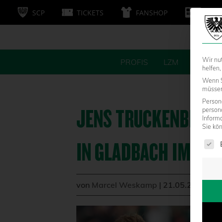
SCP
TICKETS
FANSHOP
MITG
Wir nu
PROFIS
LZM
FANS
helfen,
Wenn S
müssen 
Persone
JENS TRUCKENBROD
person
Inform
Sie kö
Es fol
IN GLADBACH IM FA
von
Marcel Weskamp
|
21.05.2021 - 1