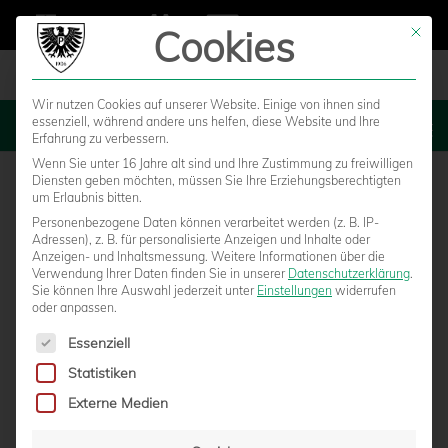
Cookies
Mit die
Wir nutzen Cookies auf unserer Website. Einige von ihnen sind
essenziell, während andere uns helfen, diese Website und Ihre
MENU
Erfahrung zu verbessern.
Wenn Sie unter 16 Jahre alt sind und Ihre Zustimmung zu freiwilligen
Diensten geben möchten, müssen Sie Ihre Erziehungsberechtigten
um Erlaubnis bitten.
Personenbezogene Daten können verarbeitet werden (z. B. IP-
Adressen), z. B. für personalisierte Anzeigen und Inhalte oder
Anzeigen- und Inhaltsmessung.
Weitere Informationen über die
Verwendung Ihrer Daten finden Sie in unserer
Datenschutzerklärung
.
Sie können Ihre Auswahl jederzeit unter
Einstellungen
widerrufen
oder anpassen.
Es folgt eine Liste der Service-Gruppen, für die eine Einwilligun
Essenziell
Statistiken
MIT DEM PREUSSEN-FAHRRAD IN DEN S
Externe Medien
OMMER STARTEN