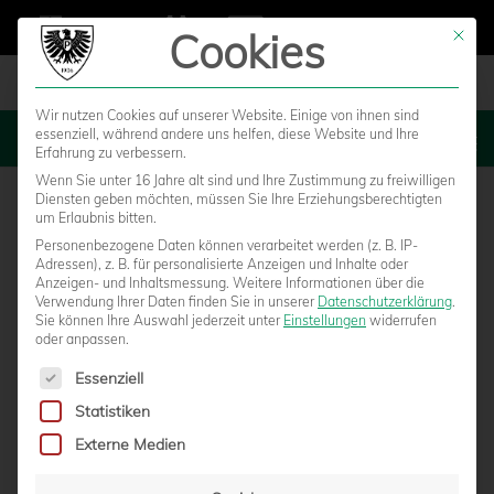
Cookies
Mit die
Wir nutzen Cookies auf unserer Website. Einige von ihnen sind
essenziell, während andere uns helfen, diese Website und Ihre
MENU
Erfahrung zu verbessern.
Wenn Sie unter 16 Jahre alt sind und Ihre Zustimmung zu freiwilligen
Diensten geben möchten, müssen Sie Ihre Erziehungsberechtigten
um Erlaubnis bitten.
Personenbezogene Daten können verarbeitet werden (z. B. IP-
Adressen), z. B. für personalisierte Anzeigen und Inhalte oder
Anzeigen- und Inhaltsmessung.
Weitere Informationen über die
Verwendung Ihrer Daten finden Sie in unserer
Datenschutzerklärung
.
Sie können Ihre Auswahl jederzeit unter
Einstellungen
widerrufen
oder anpassen.
Es folgt eine Liste der Service-Gruppen, für die eine Einwilligun
Essenziell
Statistiken
INFORMATIONEN ZU TAGES- UND
Externe Medien
DAUERKARTEN FÜR DIE SAISON