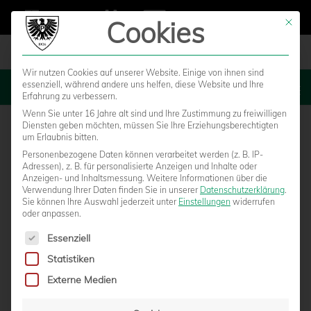
Cookies
Mit die
Wir nutzen Cookies auf unserer Website. Einige von ihnen sind
essenziell, während andere uns helfen, diese Website und Ihre
MENU
Erfahrung zu verbessern.
Wenn Sie unter 16 Jahre alt sind und Ihre Zustimmung zu freiwilligen
Diensten geben möchten, müssen Sie Ihre Erziehungsberechtigten
um Erlaubnis bitten.
Personenbezogene Daten können verarbeitet werden (z. B. IP-
Adressen), z. B. für personalisierte Anzeigen und Inhalte oder
Anzeigen- und Inhaltsmessung.
Weitere Informationen über die
Verwendung Ihrer Daten finden Sie in unserer
Datenschutzerklärung
.
Sie können Ihre Auswahl jederzeit unter
Einstellungen
widerrufen
oder anpassen.
Es folgt eine Liste der Service-Gruppen, für die eine Einwilligun
Essenziell
Statistiken
HEUTE LIVE: WUPPERTALER SV – SC
Externe Medien
PREUSSEN MÜNSTER