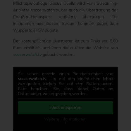
Pflichtspielauflage dieses Duells wird vom Streaming-
Anbieter soccerwatch.tv, der auch die Übertragung der
Preußen-Heimspiele realisiert, übertragen. Die
Einnahmen aus diesem Stream kommen dabei dem
Wuppertaler SV zugute.
Der kostenpflichtige Livestream ist zum Preis von 5,00
Euro erhältlich und kann direkt über die Website von
soccerwatch.tv
gebucht werden.
Sie sehen gerade einen Platzhalterinhalt von
soccerwatch.tv
. Um auf den eigentlichen Inhalt
zuzugreifen, klicken Sie auf den Button unten.
Bitte beachten Sie, dass dabei Daten an
Drittanbieter weitergegeben werden.
Inhalt entsperren
Weitere Informationen
'