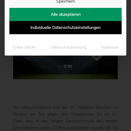
Speichern
von
Marcel Weskamp
|
23.09.2020 - 11:56
Alle akzeptieren
Individuelle Datenschutzeinstellungen
Cookie-Details
Datenschutzerklärung
Impressum
Am Mittwochabend tritt der SC Preußen Münster im
Stadion am Zoo gegen den Wuppertaler SV an. Ein
Duell, das in der langen Vereinshistorie der beiden
Kontrahenten schon 53 Mal ausgetragen wurde. Die 54.