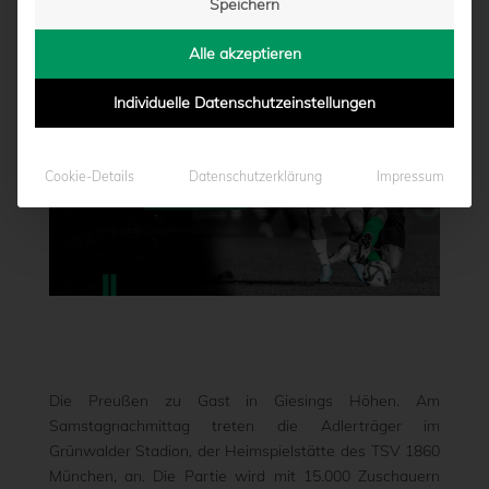
Speichern
von
Marcel Weskamp
|
16.03.2024 - 09:00
Alle akzeptieren
Individuelle Datenschutzeinstellungen
Cookie-Details
Datenschutzerklärung
Impressum
Die Preußen zu Gast in Giesings Höhen. Am
Samstagnachmittag treten die Adlerträger im
Grünwalder Stadion, der Heimspielstätte des TSV 1860
München, an. Die Partie wird mit 15.000 Zuschauern