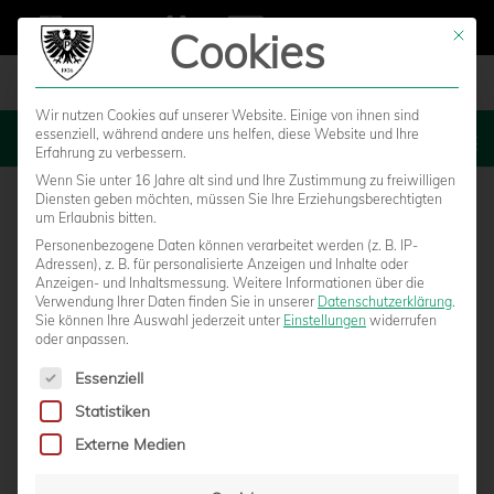
Cookies
Mit die
Wir nutzen Cookies auf unserer Website. Einige von ihnen sind
essenziell, während andere uns helfen, diese Website und Ihre
MENU
Erfahrung zu verbessern.
Wenn Sie unter 16 Jahre alt sind und Ihre Zustimmung zu freiwilligen
Diensten geben möchten, müssen Sie Ihre Erziehungsberechtigten
um Erlaubnis bitten.
Personenbezogene Daten können verarbeitet werden (z. B. IP-
Adressen), z. B. für personalisierte Anzeigen und Inhalte oder
Anzeigen- und Inhaltsmessung.
Weitere Informationen über die
Verwendung Ihrer Daten finden Sie in unserer
Datenschutzerklärung
.
Sie können Ihre Auswahl jederzeit unter
Einstellungen
widerrufen
oder anpassen.
Es folgt eine Liste der Service-Gruppen, für die eine Einwilligun
Essenziell
Statistiken
HEUTE LIVE: TSV 1860 MÜNCHEN – SC
Externe Medien
PREUSSEN MÜNSTER