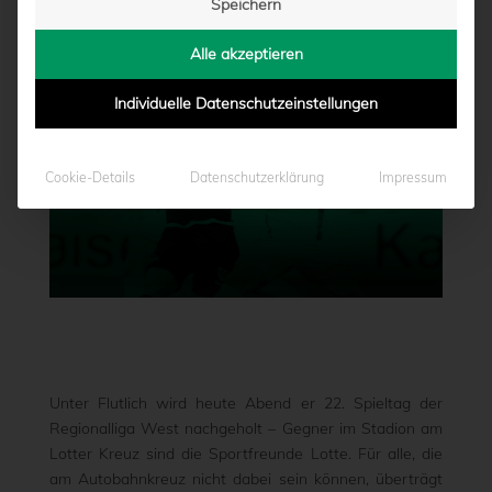
Speichern
von
Marcel Weskamp
|
02.03.2022 - 08:00
Alle akzeptieren
Individuelle Datenschutzeinstellungen
Cookie-Details
Datenschutzerklärung
Impressum
Unter Flutlich wird heute Abend er 22. Spieltag der
Regionalliga West nachgeholt – Gegner im Stadion am
Lotter Kreuz sind die Sportfreunde Lotte. Für alle, die
am Autobahnkreuz nicht dabei sein können, überträgt