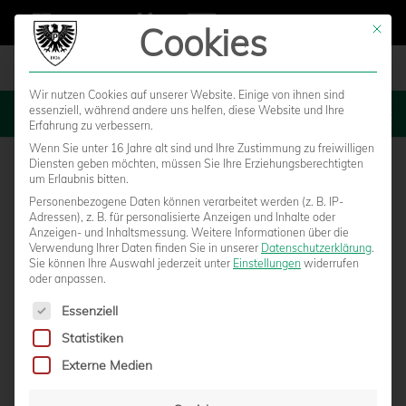
Cookies
Mit die
Wir nutzen Cookies auf unserer Website. Einige von ihnen sind
essenziell, während andere uns helfen, diese Website und Ihre
MENU
Erfahrung zu verbessern.
Wenn Sie unter 16 Jahre alt sind und Ihre Zustimmung zu freiwilligen
Diensten geben möchten, müssen Sie Ihre Erziehungsberechtigten
um Erlaubnis bitten.
Personenbezogene Daten können verarbeitet werden (z. B. IP-
Adressen), z. B. für personalisierte Anzeigen und Inhalte oder
Anzeigen- und Inhaltsmessung.
Weitere Informationen über die
Verwendung Ihrer Daten finden Sie in unserer
Datenschutzerklärung
.
Sie können Ihre Auswahl jederzeit unter
Einstellungen
widerrufen
oder anpassen.
Es folgt eine Liste der Service-Gruppen, für die eine Einwilligun
Essenziell
Statistiken
HEUTE LIVE: SPORTFREUNDE LOTTE – SC
Externe Medien
PREUSSEN MÜNSTER