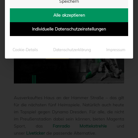
Speichern
von
Marcel Weskamp
|
30.03.2024 - 09:34
Alle akzeptieren
Individuelle Datenschutzeinstellungen
Cookie-Details
Datenschutzerklärung
Impressum
Ausverkauftes Haus an der Hammer Straße – das gilt
für die nächsten fünf Heimspiele. Natürlich auch heute
im Topspiel gegen Dynamo Dresden. Für alle, die nicht
im Preußenstadion dabei sein können, bieten Magenta
Sport, das
Fanradio Mottekstrehle
und
unser
Liveticker
die passende Alternative.