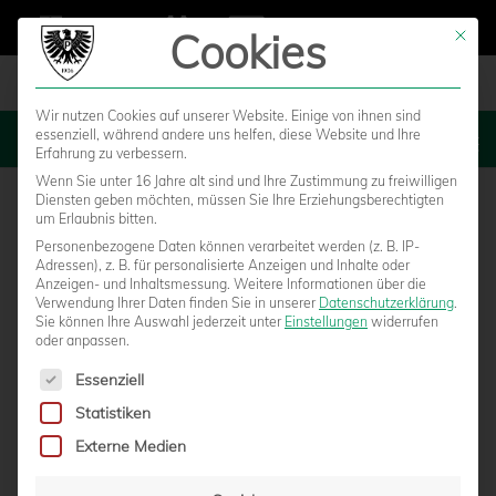
Cookies
Mit die
Wir nutzen Cookies auf unserer Website. Einige von ihnen sind
essenziell, während andere uns helfen, diese Website und Ihre
MENU
Erfahrung zu verbessern.
Wenn Sie unter 16 Jahre alt sind und Ihre Zustimmung zu freiwilligen
Diensten geben möchten, müssen Sie Ihre Erziehungsberechtigten
um Erlaubnis bitten.
Personenbezogene Daten können verarbeitet werden (z. B. IP-
Adressen), z. B. für personalisierte Anzeigen und Inhalte oder
Anzeigen- und Inhaltsmessung.
Weitere Informationen über die
Verwendung Ihrer Daten finden Sie in unserer
Datenschutzerklärung
.
Sie können Ihre Auswahl jederzeit unter
Einstellungen
widerrufen
oder anpassen.
Es folgt eine Liste der Service-Gruppen, für die eine Einwilligun
Essenziell
Statistiken
HEUTE LIVE: SC PREUSSEN MÜNSTER – S
Externe Medien
G DYNAMO DRESDEN