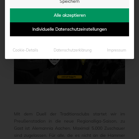
Speichern
von
Marcel Weskamp
|
14.08.2021 - 08:00
Alle akzeptieren
Individuelle Datenschutzeinstellungen
Cookie-Details
Datenschutzerklärung
Impressum
Mit dem Duell der Traditionsclubs startet wir im
Preußenstadion in die neue Regionalliga-Saison, zu
Gast ist Alemannia Aachen. Maximal 5.000 Zuschauer
sind zugelassen. Für alle, die es nicht an die Hammer