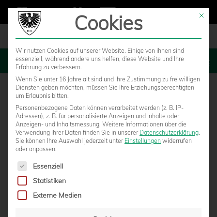
Cookies
Mit die
Wir nutzen Cookies auf unserer Website. Einige von ihnen sind
essenziell, während andere uns helfen, diese Website und Ihre
MENU
Erfahrung zu verbessern.
Wenn Sie unter 16 Jahre alt sind und Ihre Zustimmung zu freiwilligen
Diensten geben möchten, müssen Sie Ihre Erziehungsberechtigten
um Erlaubnis bitten.
Personenbezogene Daten können verarbeitet werden (z. B. IP-
Adressen), z. B. für personalisierte Anzeigen und Inhalte oder
Anzeigen- und Inhaltsmessung.
Weitere Informationen über die
Verwendung Ihrer Daten finden Sie in unserer
Datenschutzerklärung
.
Sie können Ihre Auswahl jederzeit unter
Einstellungen
widerrufen
oder anpassen.
Es folgt eine Liste der Service-Gruppen, für die eine Einwilligun
Essenziell
Statistiken
HEUTE LIVE: SC PREUSSEN MÜNSTER – A
Externe Medien
LEMANNIA AACHEN