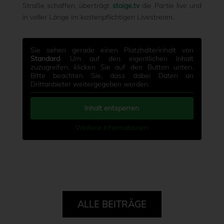
Straße schaffen, überträgt
staige.tv
die Partie live und
in voller Länge im kostenpflichtigen Livestream.
Sie sehen gerade einen Platzhalterinhalt von
Standard
. Um auf den eigentlichen Inhalt
zuzugreifen, klicken Sie auf den Button unten.
Bitte beachten Sie, dass dabei Daten an
Drittanbieter weitergegeben werden.
Inhalt entsperren
Weitere Informationen
ALLE BEITRÄGE