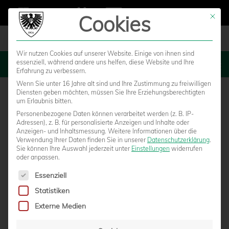
Cookies
Mit die
Wir nutzen Cookies auf unserer Website. Einige von ihnen sind
essenziell, während andere uns helfen, diese Website und Ihre
MENU
Erfahrung zu verbessern.
Wenn Sie unter 16 Jahre alt sind und Ihre Zustimmung zu freiwilligen
Diensten geben möchten, müssen Sie Ihre Erziehungsberechtigten
um Erlaubnis bitten.
Personenbezogene Daten können verarbeitet werden (z. B. IP-
Adressen), z. B. für personalisierte Anzeigen und Inhalte oder
Anzeigen- und Inhaltsmessung.
Weitere Informationen über die
Verwendung Ihrer Daten finden Sie in unserer
Datenschutzerklärung
.
Sie können Ihre Auswahl jederzeit unter
Einstellungen
widerrufen
oder anpassen.
Es folgt eine Liste der Service-Gruppen, für die eine Einwilligun
Essenziell
Statistiken
HEUTE LIVE: SC PREUSSEN MÜNSTER – 1. F
Externe Medien
C NÜRNBERG