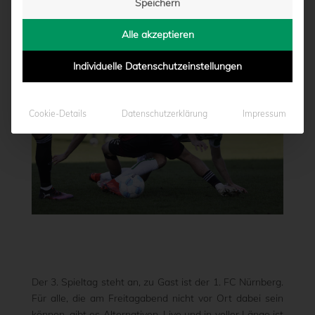
Speichern
von
Marcel Weskamp
|
22.08.2025 - 10:00
Alle akzeptieren
Individuelle Datenschutzeinstellungen
Cookie-Details
Datenschutzerklärung
Impressum
Der 3. Spieltag steht an, zu Gast ist der 1. FC Nürnberg.
Für alle, die am Freitagabend nicht vor Ort dabei sein
können, gibt es Alternativen. Live und in voller Länge ist