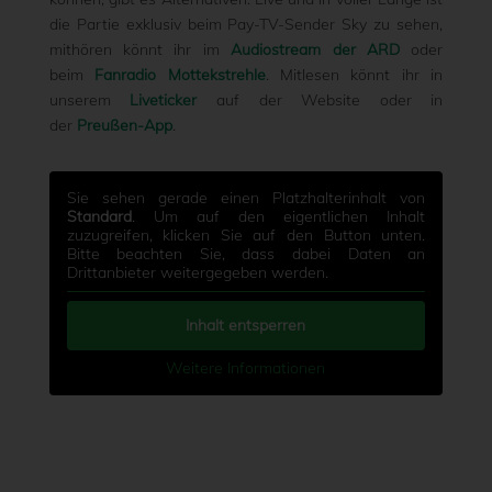
die Partie exklusiv beim Pay-TV-Sender Sky zu sehen,
mithören könnt ihr im
Audiostream der ARD
oder
beim
Fanradio Mottekstrehle
. Mitlesen könnt ihr in
unserem
Liveticker
auf der Website oder in
der
Preußen-App
.
Sie sehen gerade einen Platzhalterinhalt von
Standard
. Um auf den eigentlichen Inhalt
zuzugreifen, klicken Sie auf den Button unten.
Bitte beachten Sie, dass dabei Daten an
Drittanbieter weitergegeben werden.
Inhalt entsperren
Weitere Informationen