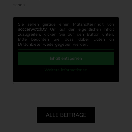
sehen.
Sie sehen gerade einen Platzhalterinhalt von
soccerwatch.tv
. Um auf den eigentlichen Inhalt
zuzugreifen, klicken Sie auf den Button unten.
Bitte beachten Sie, dass dabei Daten an
Drittanbieter weitergegeben werden.
Inhalt entsperren
Weitere Informationen
'
'
ALLE BEITRÄGE