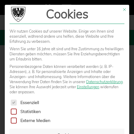
Cookies
Mit die
Wir nutzen Cookies auf unserer Website. Einige von ihnen sind
essenziell, während andere uns helfen, diese Website und Ihre
MENU
Erfahrung zu verbessern.
Wenn Sie unter 16 Jahre alt sind und Ihre Zustimmung zu freiwilligen
Diensten geben möchten, müssen Sie Ihre Erziehungsberechtigten
um Erlaubnis bitten.
Personenbezogene Daten können verarbeitet werden (z. B. IP-
Adressen), z. B. für personalisierte Anzeigen und Inhalte oder
Anzeigen- und Inhaltsmessung.
Weitere Informationen über die
Verwendung Ihrer Daten finden Sie in unserer
Datenschutzerklärung
.
Sie können Ihre Auswahl jederzeit unter
Einstellungen
widerrufen
oder anpassen.
Es folgt eine Liste der Service-Gruppen, für die eine Einwilligun
Essenziell
Statistiken
HEUTE LIVE: SC PREUSSEN – BONNER SC
Externe Medien
von
Moritz Schwegmann
|
27.03.2021 - 08:00