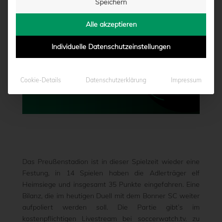
Speichern
Alle akzeptieren
Individuelle Datenschutzeinstellungen
Cookie-Details
Datenschutzerklärung
Impressum
Das Preußenstadion ist in dieser Spielzeit wieder eine
Festung, in 14 Spielen haben die Adlerträger elf
Heimsiege und insgesamt 35 Punkte eingefahren. Eine
Bilanz, die im heutigen Duell mit dem Bonner SC weiter
aufpoliert werden soll. Die Partie gibt’s im
kostenpflichtigen Livestream bei soccerwatch.tv. zu