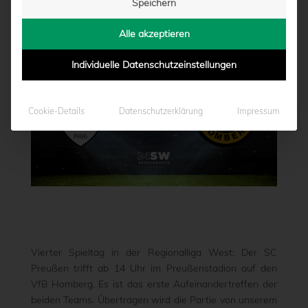
Speichern
von
Marcel Weskamp
|
19.09.2020 - 08:00
Alle akzeptieren
Individuelle Datenschutzeinstellungen
Cookie-Details
Datenschutzerklärung
Impressum
Vierter Spieltag in der Regionalliga West: Der SC
Preußen trifft ab 14 Uhr im Preußenstadion auf den
VfB Homberg. Es ist das erste Aufeinandertreffen der
beiden Teams. Übertragen wird die Partie von unserem