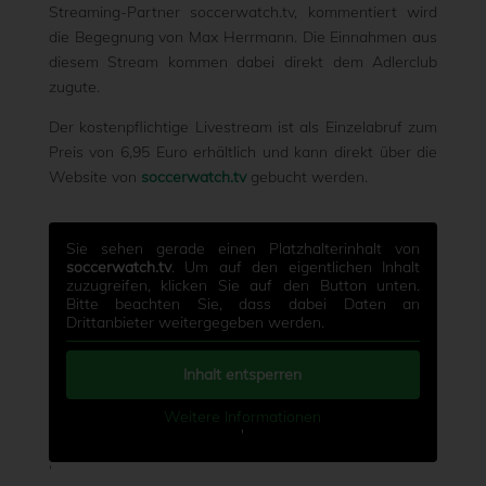
Streaming-Partner soccerwatch.tv, kommentiert wird
die Begegnung von Max Herrmann. Die Einnahmen aus
diesem Stream kommen dabei direkt dem Adlerclub
zugute.
Der kostenpflichtige Livestream ist als Einzelabruf zum
Preis von 6,95 Euro erhältlich und kann direkt über die
Website von
soccerwatch.tv
gebucht werden.
Sie sehen gerade einen Platzhalterinhalt von
soccerwatch.tv
. Um auf den eigentlichen Inhalt
zuzugreifen, klicken Sie auf den Button unten.
Bitte beachten Sie, dass dabei Daten an
Drittanbieter weitergegeben werden.
Inhalt entsperren
Weitere Informationen
'
'