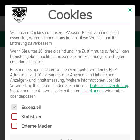
Cookies
Mit die
Wir nutzen Cookies auf unserer Website. Einige von ihnen sind
essenziell, während andere uns helfen, diese Website und Ihre
MENU
Erfahrung zu verbessern.
Wenn Sie unter 16 Jahre alt sind und Ihre Zustimmung zu freiwilligen
Diensten geben möchten, müssen Sie Ihre Erziehungsberechtigten
um Erlaubnis bitten.
Personenbezogene Daten können verarbeitet werden (z. B. IP-
Adressen), z. B. für personalisierte Anzeigen und Inhalte oder
Anzeigen- und Inhaltsmessung.
Weitere Informationen über die
Verwendung Ihrer Daten finden Sie in unserer
Datenschutzerklärung
.
Sie können Ihre Auswahl jederzeit unter
Einstellungen
widerrufen
oder anpassen.
Es folgt eine Liste der Service-Gruppen, für die eine Einwilligun
Essenziell
Statistiken
HEUTE IM LIVESTREAM: SC PREUSSEN – V
Externe Medien
FB HOMBERG