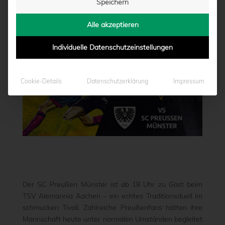
Speichern
von
Marcel Weskamp
|
03.03.2021 - 08:00
Alle akzeptieren
Individuelle Datenschutzeinstellungen
Cookie-Details
Datenschutzerklärung
Impressum
Der SC Preußen Münster ist ab 18 Uhr zu Gast beim
TSV Alemannia Aachen – ein echtes Traditionsduell im
schmucken Tivoli. Zahlreiche Preußenfans hätten ihre
Mannschaft heute unter normalen Umständen begleitet