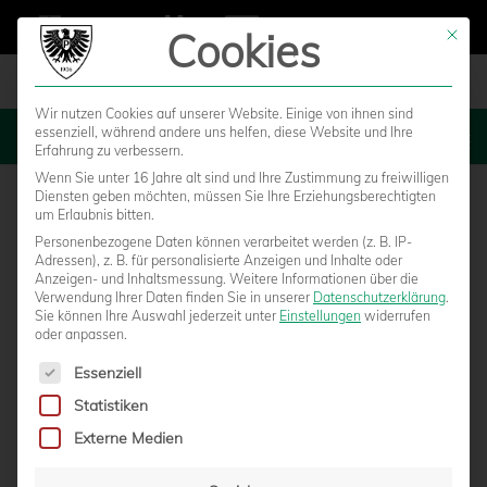
Cookies
Mit die
Wir nutzen Cookies auf unserer Website. Einige von ihnen sind
essenziell, während andere uns helfen, diese Website und Ihre
MENU
Erfahrung zu verbessern.
Wenn Sie unter 16 Jahre alt sind und Ihre Zustimmung zu freiwilligen
Diensten geben möchten, müssen Sie Ihre Erziehungsberechtigten
um Erlaubnis bitten.
Personenbezogene Daten können verarbeitet werden (z. B. IP-
Adressen), z. B. für personalisierte Anzeigen und Inhalte oder
Anzeigen- und Inhaltsmessung.
Weitere Informationen über die
Verwendung Ihrer Daten finden Sie in unserer
Datenschutzerklärung
.
Sie können Ihre Auswahl jederzeit unter
Einstellungen
widerrufen
oder anpassen.
Es folgt eine Liste der Service-Gruppen, für die eine Einwilligun
Essenziell
Statistiken
HEUTE IM LIVESTREAM: ALEMANNIA
Externe Medien
AACHEN – SC PREUSSEN MÜNSTER