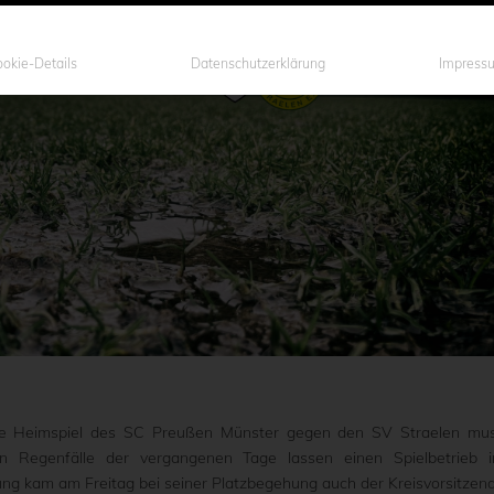
okie-Details
Datenschutzerklärung
Impress
nte Heimspiel des SC Preußen Münster gegen den SV Straelen mu
n Regenfälle der vergangenen Tage lassen einen Spielbetrieb 
ung kam am Freitag bei seiner Platzbegehung auch der Kreisvorsitzen