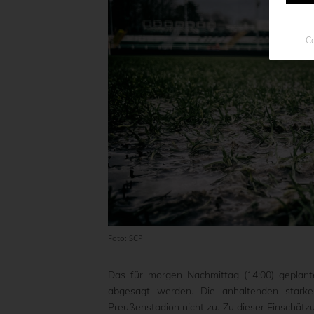
Co
Foto: SCP
Das für morgen Nachmittag (14:00) gepla
abgesagt werden. Die anhaltenden starke
Preußenstadion nicht zu. Zu dieser Einschätz