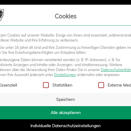
LIEDSCHAFT
Cookies
tzen Cookies auf unserer Website. Einige von ihnen sind essenziell, während and
STADION
BUSINESS
KIDS &
 diese Website und Ihre Erfahrung zu verbessern.
ie unter 16 Jahre alt sind und Ihre Zustimmung zu freiwilligen Diensten geben m
Sie Ihre Erziehungsberechtigten um Erlaubnis bitten.
nbezogene Daten können verarbeitet werden (z. B. IP-Adressen), z. B. für
EN SV STRAELEN ABGESAGT
alisierte Anzeigen und Inhalte oder Anzeigen- und Inhaltsmessung.
Weitere
ationen über die Verwendung Ihrer Daten finden Sie in unserer
Datenschutzerklä
nnen Ihre Auswahl jederzeit unter
Einstellungen
widerrufen oder anpassen.
gt eine Liste der Service-Gruppen, für die eine Einwilligung erteilt w
Essenziell
Statistiken
Externe Med
5:20
Speichern
Alle akzeptieren
Individuelle Datenschutzeinstellungen