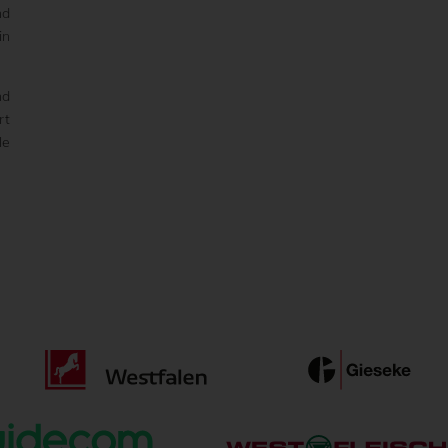
nd
in
nd
rt
le