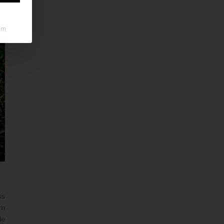
um
ss
im
de