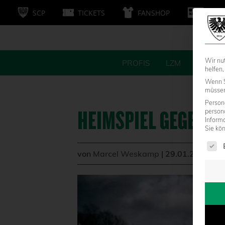
SCP
TICKETS
FANSHOP
MITG
Wir nu
PROFIS
LZM
FANS
helfen,
Wenn S
müssen 
Persone
HEIMSPIEL GEGEN D
person
Inform
Sie kö
Es fol
von
Marcel Weskamp
|
29.01.2021 - 1