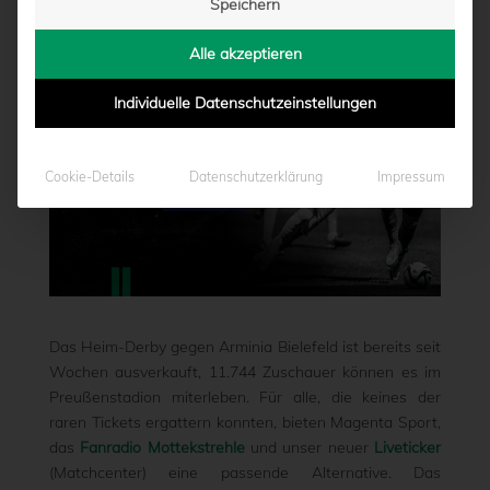
Speichern
von
Marcel Weskamp
|
21.01.2024 - 09:00
Alle akzeptieren
Individuelle Datenschutzeinstellungen
Cookie-Details
Datenschutzerklärung
Impressum
Das Heim-Derby gegen Arminia Bielefeld ist bereits seit
Wochen ausverkauft, 11.744 Zuschauer können es im
Preußenstadion miterleben. Für alle, die keines der
raren Tickets ergattern konnten, bieten Magenta Sport,
das
Fanradio Mottekstrehle
und unser neuer
Liveticker
(Matchcenter) eine passende Alternative. Das