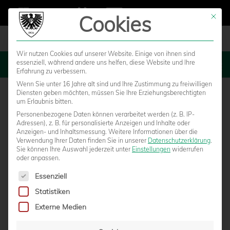
Cookies
Mit die
Wir nutzen Cookies auf unserer Website. Einige von ihnen sind
essenziell, während andere uns helfen, diese Website und Ihre
MENU
Erfahrung zu verbessern.
Wenn Sie unter 16 Jahre alt sind und Ihre Zustimmung zu freiwilligen
Diensten geben möchten, müssen Sie Ihre Erziehungsberechtigten
um Erlaubnis bitten.
Personenbezogene Daten können verarbeitet werden (z. B. IP-
Adressen), z. B. für personalisierte Anzeigen und Inhalte oder
Anzeigen- und Inhaltsmessung.
Weitere Informationen über die
Verwendung Ihrer Daten finden Sie in unserer
Datenschutzerklärung
.
Sie können Ihre Auswahl jederzeit unter
Einstellungen
widerrufen
oder anpassen.
Es folgt eine Liste der Service-Gruppen, für die eine Einwilligun
Essenziell
Statistiken
HEIM-DERBY GEGEN ARMINIA BIELEFELD
Externe Medien
BEI MAGENTA SPORT UND IM LIVETICKER