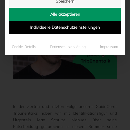
Speichern
von
Moritz Schwegmann
|
17.05.2024 - 17:00
Alle akzeptieren
Individuelle Datenschutzeinstellungen
Cookie-Details
Datenschutzerklärung
Impressum
In der vierten und letzten Folge unseres GuideCom-
Tribünentalks haben wir mit Identifikationsfigur und
Urgestein Max Schulze Niehues über seine
Entscheidung gesprochen, in diesem Sommer seine