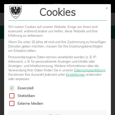
Cookies
Mit die
Wir nutzen Cookies auf unserer Website. Einige von ihnen sind
essenziell, während andere uns helfen, diese Website und Ihre
MENU
Erfahrung zu verbessern.
Wenn Sie unter 16 Jahre alt sind und Ihre Zustimmung zu freiwilligen
Diensten geben möchten, müssen Sie Ihre Erziehungsberechtigten
um Erlaubnis bitten.
Personenbezogene Daten können verarbeitet werden (z. B. IP-
Adressen), z. B. für personalisierte Anzeigen und Inhalte oder
Anzeigen- und Inhaltsmessung.
Weitere Informationen über die
Verwendung Ihrer Daten finden Sie in unserer
Datenschutzerklärung
.
Sie können Ihre Auswahl jederzeit unter
Einstellungen
widerrufen
oder anpassen.
Es folgt eine Liste der Service-Gruppen, für die eine Einwilligun
Essenziell
Statistiken
GUIDECOM TRIBÜNENTALK – FOLGE 4 MIT
Externe Medien
MAX SCHULZE NIEHUES