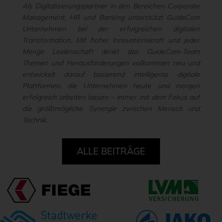
Als Digitalisierungspartner in den Bereichen Corporate
Management, HR und Banking unterstützt GuideCom
Unternehmen bei der erfolgreichen digitalen
Transformation. Mit hoher Innovationskraft und jeder
Menge Leidenschaft denkt das GuideCom-Team
Themen und Herausforderungen vollkommen neu und
entwickelt darauf basierend intelligente digitale
Plattformen, die Unternehmen heute und morgen
erfolgreich arbeiten lassen – immer mit dem Fokus auf
die größtmögliche Synergie zwischen Mensch und
Technik.
ALLE BEITRÄGE