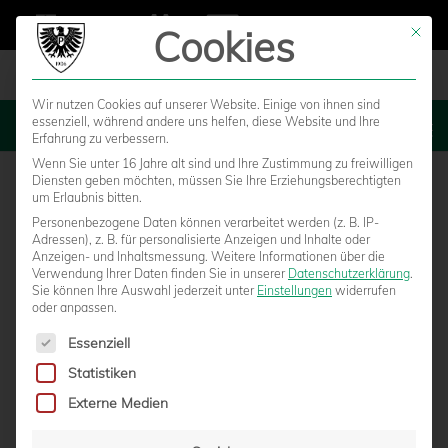
Cookies
Mit die
Wir nutzen Cookies auf unserer Website. Einige von ihnen sind
essenziell, während andere uns helfen, diese Website und Ihre
MENU
Erfahrung zu verbessern.
Wenn Sie unter 16 Jahre alt sind und Ihre Zustimmung zu freiwilligen
Diensten geben möchten, müssen Sie Ihre Erziehungsberechtigten
um Erlaubnis bitten.
Personenbezogene Daten können verarbeitet werden (z. B. IP-
Adressen), z. B. für personalisierte Anzeigen und Inhalte oder
Anzeigen- und Inhaltsmessung.
Weitere Informationen über die
Verwendung Ihrer Daten finden Sie in unserer
Datenschutzerklärung
.
Sie können Ihre Auswahl jederzeit unter
Einstellungen
widerrufen
oder anpassen.
Es folgt eine Liste der Service-Gruppen, für die eine Einwilligun
Essenziell
Statistiken
GUIDECOM AG WIRD EXKLUSIV-PARTNER
Externe Medien
UND NAMENSGEBER DER HAUPTTRIBÜNE