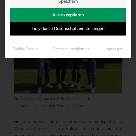
Speichern
von
Moritz Schwegmann
|
18.07.2023 - 11:00
Alle akzeptieren
Individuelle Datenschutzeinstellungen
Cookie-Details
Datenschutzerklärung
Impressum
Die GuideCom AG und der SC Preußen freuen sich auf die
gemeinsame Partnerschaft. Foto: GuideCom
Ein aufeinander abgestimmtes Zusammenspiel aller
Mannschaftsteile ist im Fußball essentiell, um auf
höchstem Niveau erfolgreich zu sein. Aber auch in der