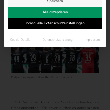
Speichern
von
Marcel Weskamp
|
12.02.2023 - 16:47
Alle akzeptieren
Individuelle Datenschutzeinstellungen
Cookie-Details
Datenschutzerklärung
Impressum
Partystimmung nach dem Abpfiff. Foto: Sanders
1.248 Zuschauer kamen am Sonntagnachmittag ins
Grenzlandstadion, 90% davon dürften es dabei mit den