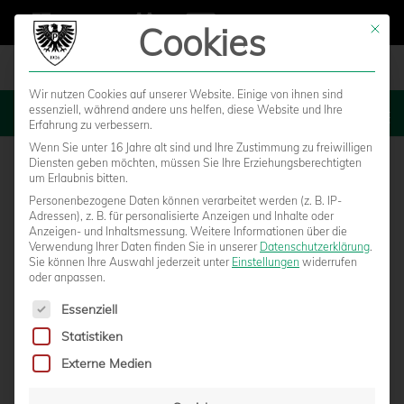
Cookies
Mit die
Wir nutzen Cookies auf unserer Website. Einige von ihnen sind
essenziell, während andere uns helfen, diese Website und Ihre
MENU
Erfahrung zu verbessern.
Wenn Sie unter 16 Jahre alt sind und Ihre Zustimmung zu freiwilligen
Diensten geben möchten, müssen Sie Ihre Erziehungsberechtigten
um Erlaubnis bitten.
Personenbezogene Daten können verarbeitet werden (z. B. IP-
Adressen), z. B. für personalisierte Anzeigen und Inhalte oder
Anzeigen- und Inhaltsmessung.
Weitere Informationen über die
Verwendung Ihrer Daten finden Sie in unserer
Datenschutzerklärung
.
Sie können Ihre Auswahl jederzeit unter
Einstellungen
widerrufen
oder anpassen.
Es folgt eine Liste der Service-Gruppen, für die eine Einwilligun
Essenziell
Statistiken
GROSSE PREUSSENPARTY IM GR
Externe Medien
ENZLANDSTADION