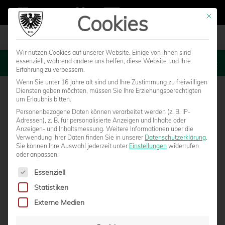
Cookies
Mit die
Wir nutzen Cookies auf unserer Website. Einige von ihnen sind
essenziell, während andere uns helfen, diese Website und Ihre
MENU
Erfahrung zu verbessern.
Wenn Sie unter 16 Jahre alt sind und Ihre Zustimmung zu freiwilligen
Diensten geben möchten, müssen Sie Ihre Erziehungsberechtigten
um Erlaubnis bitten.
Personenbezogene Daten können verarbeitet werden (z. B. IP-
Adressen), z. B. für personalisierte Anzeigen und Inhalte oder
Anzeigen- und Inhaltsmessung.
Weitere Informationen über die
Verwendung Ihrer Daten finden Sie in unserer
Datenschutzerklärung
.
Sie können Ihre Auswahl jederzeit unter
Einstellungen
widerrufen
oder anpassen.
Es folgt eine Liste der Service-Gruppen, für die eine Einwilligun
Essenziell
Statistiken
GESCHÄFTSSTELLE SCHLIESST AM D
Externe Medien
IENSTAG BEREITS UM 15 UHR