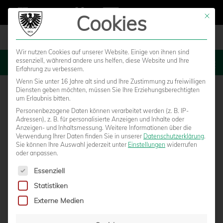
Cookies
Mit die
Wir nutzen Cookies auf unserer Website. Einige von ihnen sind
essenziell, während andere uns helfen, diese Website und Ihre
MENU
Erfahrung zu verbessern.
Wenn Sie unter 16 Jahre alt sind und Ihre Zustimmung zu freiwilligen
Diensten geben möchten, müssen Sie Ihre Erziehungsberechtigten
um Erlaubnis bitten.
Personenbezogene Daten können verarbeitet werden (z. B. IP-
Adressen), z. B. für personalisierte Anzeigen und Inhalte oder
Anzeigen- und Inhaltsmessung.
Weitere Informationen über die
Verwendung Ihrer Daten finden Sie in unserer
Datenschutzerklärung
.
Sie können Ihre Auswahl jederzeit unter
Einstellungen
widerrufen
oder anpassen.
Es folgt eine Liste der Service-Gruppen, für die eine Einwilligun
Essenziell
Statistiken
GESCHÄFTSSTELLE SCHLIESST AB F
Externe Medien
REITAG – TESTSPIEL GEGEN W