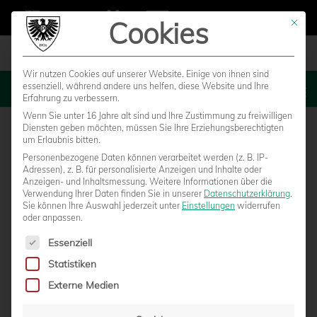
Cookies
Mit die
Wir nutzen Cookies auf unserer Website. Einige von ihnen sind
essenziell, während andere uns helfen, diese Website und Ihre
MENU
Erfahrung zu verbessern.
Wenn Sie unter 16 Jahre alt sind und Ihre Zustimmung zu freiwilligen
Diensten geben möchten, müssen Sie Ihre Erziehungsberechtigten
um Erlaubnis bitten.
Personenbezogene Daten können verarbeitet werden (z. B. IP-
Adressen), z. B. für personalisierte Anzeigen und Inhalte oder
Anzeigen- und Inhaltsmessung.
Weitere Informationen über die
Verwendung Ihrer Daten finden Sie in unserer
Datenschutzerklärung
.
Sie können Ihre Auswahl jederzeit unter
Einstellungen
widerrufen
oder anpassen.
Es folgt eine Liste der Service-Gruppen, für die eine Einwilligun
Essenziell
Statistiken
GESAMTSCHULE WARENDORF WIRD 17.
Externe Medien
PARTNERSCHULE DES SCP