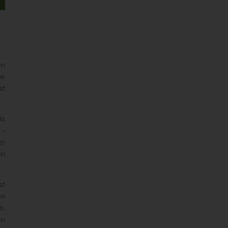
en
he
st
.
ls
 –
er
en
st
en
n,
en