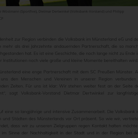
ke Wöstmann (Sportfive), Dietmar Dertwinkel (Volksbank-Vorstand) und Philipp
SCP
ndenheit zur Region verbinden die Volksbank im Münsterland eG und d
e mehr als drei Jahrzehnte andauernden Partnerschaft, die so manc
estanden hat. Es ist eine Geschichte, die noch lange nicht zu Ende i
er Institutionen noch viele große und kleine Momente bereithalten wird
 Münsterland eine enge Partnerschaft mit dem SC Preußen Münster. A
r uns den Menschen und Vereinen in unserer Region verbunden
den Zeiten. Für uns ist klar: Wir stehen weiter fest an der Seite d
“, sagt Volksbank-Vorstand Dietmar Dertwinkel zur langfristig
uf eine so langjährige und intensive Zusammenarbeit. Die Volksbank i
n und Städten des Münsterlands vor Ort präsent. So wie wir, vertret
indet, dass wir zu unseren Zielgruppen regen Kontakt halten möchte
im Sinne der Nachhaltigkeit in der Stadt und in der Region bei d