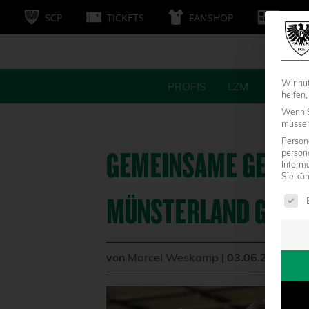
SCP
TICKETS
FANSHOP
MITG
Wir nu
PROFIS
LZM
FANS
helfen,
Wenn S
müssen 
Persone
GEMEINSAME GESCHI
person
Inform
Sie kö
Es fol
MÜNSTERLAND GEHT
von
Marcel Weskamp
|
03.06.2026 - 0