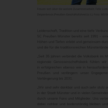
Freuen sich über die weitere Zusammenarbeit: Felix Lüt
Deipenbrock (Preußen-Geschäftsführer) (v.l.). Foto: MS/
Leidenschaft, Tradition und eine tiefe Verbu
SC Preußen Münster bereits seit 1991 – ein
Höhen und Tiefen erlebt und gemeinsam durchg
und die für die traditionsreichen Münsterländ
„Seit 35 Jahren verbindet die Volksbank im
regionale Genossenschaftsbank fühlen wi
in erfolgreichen ebenso wie in herausfordern
Preußen und verlängern unser Engagement
Verlängerung bis 2031.
„Wir sind sehr dankbar und auch sehr stolz a
in der Stadt Münster und in vielen Gemeinde
durch unsere Fans und Mitglieder. Uns verb
dabei nahbar und bodenständig bleiben und 