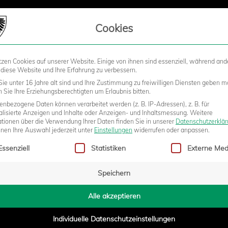
LIEDSCHAFT
Cookies
tzen Cookies auf unserer Website. Einige von ihnen sind essenziell, während and
STADION
BUSINESS
KIDS &
 diese Website und Ihre Erfahrung zu verbessern.
ie unter 16 Jahre alt sind und Ihre Zustimmung zu freiwilligen Diensten geben m
Sie Ihre Erziehungsberechtigten um Erlaubnis bitten.
nbezogene Daten können verarbeitet werden (z. B. IP-Adressen), z. B. für
CHTE MIT DER VOLKSBANK IM
alisierte Anzeigen und Inhalte oder Anzeigen- und Inhaltsmessung.
Weitere
ationen über die Verwendung Ihrer Daten finden Sie in unserer
Datenschutzerklä
nnen Ihre Auswahl jederzeit unter
Einstellungen
widerrufen oder anpassen.
gt eine Liste der Service-Gruppen, für die eine Einwilligung erteilt w
 WEITER
Essenziell
Statistiken
Externe Med
Speichern
8:00
Alle akzeptieren
Individuelle Datenschutzeinstellungen