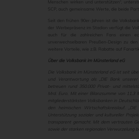
Menschen wirken und unterstützen“, unterstr
SCP, auch gemeinsame Werte, die beide Partn
Seit den frühen 90er-Jahren ist die Volksba
der Werbepräsenz im Stadion verfügt die Volk
auch für die zahlreichen Fans einen e
unverwechselbaren Preußen-Design zu den 
weitere Vorteile, wie z.B. Rabatte auf Fanartik
Über die Volksbank im Münsterland eG
Die Volksbank im Münsterland eG ist seit übe
und Verantwortung als „DIE Bank unserer 
betreuen rund 350.000 Privat- und mittels
Mrd. Euro. Mit einer Bilanzsumme von 11,3 M
mitgliederstärksten Volksbanken in Deutschlan
den heimischen Wirtschaftskreislauf.
„DIE
Unterstützung sozialer und kultureller Projek
transparent gemacht. Mit dem vertrauten G
sowie der starken regionalen Verwurzelung b