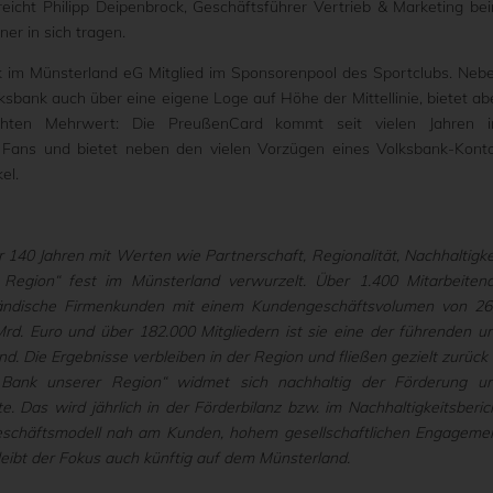
eicht Philipp Deipenbrock, Geschäftsführer Vertrieb & Marketing be
er in sich tragen.
nk im Münsterland eG Mitglied im Sponsorenpool des Sportclubs. Neb
sbank auch über eine eigene Loge auf Höhe der Mittellinie, bietet ab
chten Mehrwert: Die PreußenCard kommt seit vielen Jahren 
Fans und bietet neben den vielen Vorzügen eines Volksbank-Kont
el.
r 140 Jahren mit Werten wie Partnerschaft, Regionalität, Nachhaltigke
Region“ fest im Münsterland verwurzelt. Über 1.400 Mitarbeiten
tändische Firmenkunden mit einem Kundengeschäftsvolumen von 26
rd. Euro und über 182.000 Mitgliedern ist sie eine der führenden u
d. Die Ergebnisse verbleiben in der Region und fließen gezielt zurück 
 Bank unserer Region“ widmet sich nachhaltig der Förderung u
te. Das wird jährlich in der Förderbilanz bzw. im Nachhaltigkeitsberic
eschäftsmodell nah am Kunden, hohem gesellschaftlichen Engageme
leibt der Fokus auch künftig auf dem Münsterland.