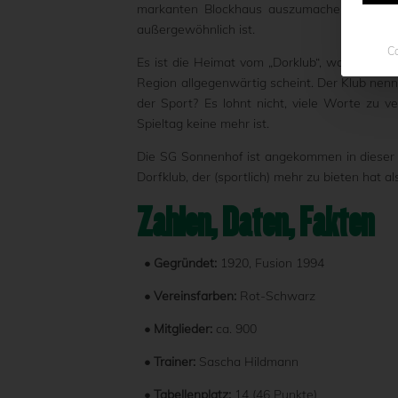
markanten Blockhaus auszumachen. Aber irge
außergewöhnlich ist.
Co
Es ist die Heimat vom „Dorklub“, was keinesw
Region allgegenwärtig scheint. Der Klub nennt
der Sport? Es lohnt nicht, viele Worte zu ve
Spieltag keine mehr ist.
Die SG Sonnenhof ist angekommen in dieser 3. L
Dorfklub, der (sportlich) mehr zu bieten hat 
Zahlen, Daten, Fakten
• Gegründet:
1920, Fusion 1994
• Vereinsfarben:
Rot-Schwarz
• Mitglieder:
ca. 900
• Trainer:
Sascha Hildmann
• Tabellenplatz:
14 (46 Punkte)