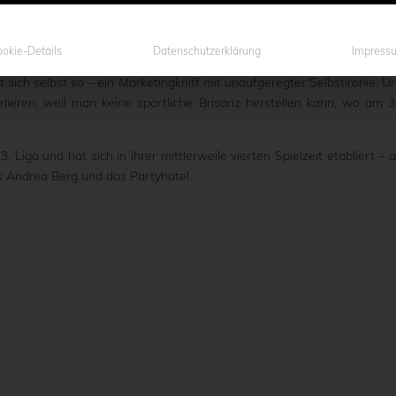
ndwie kriegt einen diese Arena, weil sie im Stadionallerlei einfa
okie-Details
Datenschutzerklärung
Impress
egs despektierlich gemeint ist, auch wenn der ländliche Charakter d
 sich selbst so – ein Marketingkniff mit unaufgeregter Selbstironie. U
rlieren, weil man keine sportliche Brisanz herstellen kann, wo am 3
iga und hat sich in ihrer mittlerweile vierten Spielzeit etabliert – a
als Andrea Berg und das Partyhotel.