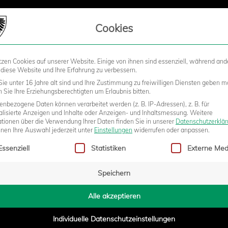
LIEDSCHAFT
Cookies
tzen Cookies auf unserer Website. Einige von ihnen sind essenziell, während and
STADION
BUSINESS
KIDS &
 diese Website und Ihre Erfahrung zu verbessern.
ie unter 16 Jahre alt sind und Ihre Zustimmung zu freiwilligen Diensten geben m
Sie Ihre Erziehungsberechtigten um Erlaubnis bitten.
nbezogene Daten können verarbeitet werden (z. B. IP-Adressen), z. B. für
ONNENHOF GROSSASPACH
alisierte Anzeigen und Inhalte oder Anzeigen- und Inhaltsmessung.
Weitere
ationen über die Verwendung Ihrer Daten finden Sie in unserer
Datenschutzerklä
nnen Ihre Auswahl jederzeit unter
Einstellungen
widerrufen oder anpassen.
gt eine Liste der Service-Gruppen, für die eine Einwilligung erteilt w
Essenziell
Statistiken
Externe Med
6:20
Speichern
Alle akzeptieren
onspiel, um nichts mehr geht, ist es doch immer etwas Besonderes, 
Ein kurzer Anstieg vom Parkplatz zum Stadion, vorbei am Kunstrase
Individuelle Datenschutzeinstellungen
egen. Man muss etwas genauer hinschauen, um das Stadion hinter d