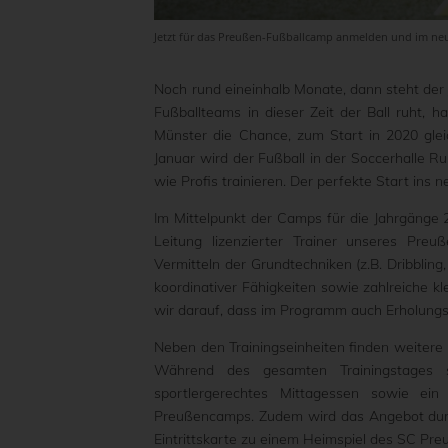
Jetzt für das Preußen-Fußballcamp anmelden und im neu
Noch rund eineinhalb Monate, dann steht der
Fußballteams in dieser Zeit der Ball ruht,
Münster die Chance, zum Start in 2020 gle
Januar wird der Fußball in der Soccerhalle 
wie Profis trainieren. Der perfekte Start ins n
Im Mittelpunkt der Camps für die Jahrgänge 2
Leitung lizenzierter Trainer unseres Preu
Vermitteln der Grundtechniken (z.B. Dribblin
koordinativer Fähigkeiten sowie zahlreiche k
wir darauf, dass im Programm auch Erholungs
Neben den Trainingseinheiten finden weitere
Während des gesamten Trainingstages s
sportlergerechtes Mittagessen sowie ei
Preußencamps. Zudem wird das Angebot durc
Eintrittskarte zu einem Heimspiel des SC Pr