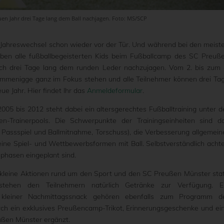
en Jahr drei Tage lang dem Ball nachjagen. Foto: MS/SCP
 Jahreswechsel schon wieder vor der Tür. Und während bei den meist
 haben alle fußballbegeisterten Kids beim Fußballcamp des SC Preuß
ich drei Tage lang dem runden Leder nachzujagen. Vom 2. bis zum 
Rummenigge ganz im Fokus stehen und alle Teilnehmer können drei Ta
eue Jahr. Hier findet Ihr das
Anmeldeformular
.
005 bis 2012 steht dabei ein altersgerechtes Fußballtraining unter d
ßen-Trainerpools. Die Schwerpunkte der Trainingseinheiten sind d
g, Passspiel und Ballmitnahme, Torschuss), die Verbesserung allgemein
leine Spiel- und Wettbewerbsformen mit Ball. Selbstverständlich acht
phasen eingeplant sind.
 kleine Aktionen rund um den Sport und den SC Preußen Münster stat
tehen den Teilnehmern natürlich Getränke zur Verfügung. E
n kleiner Nachmittagssnack gehören ebenfalls zum Programm d
h ein exklusives Preußencamp-Trikot, Erinnerungsgeschenke und ei
eußen Münster ergänzt.