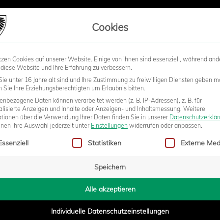
LIEDSCHAFT
Cookies
tzen Cookies auf unserer Website. Einige von ihnen sind essenziell, während and
STADION
BUSINESS
KIDS &
 diese Website und Ihre Erfahrung zu verbessern.
ie unter 16 Jahre alt sind und Ihre Zustimmung zu freiwilligen Diensten geben m
Sie Ihre Erziehungsberechtigten um Erlaubnis bitten.
nbezogene Daten können verarbeitet werden (z. B. IP-Adressen), z. B. für
AHRESBEGINN IN DER S
alisierte Anzeigen und Inhalte oder Anzeigen- und Inhaltsmessung.
Weitere
ationen über die Verwendung Ihrer Daten finden Sie in unserer
Datenschutzerklä
nnen Ihre Auswahl jederzeit unter
Einstellungen
widerrufen oder anpassen.
gt eine Liste der Service-Gruppen, für die eine Einwilligung erteilt w
NIGGE – JETZT ANMELDEN!
Essenziell
Statistiken
Externe Med
Speichern
- 10:48
Alle akzeptieren
Individuelle Datenschutzeinstellungen