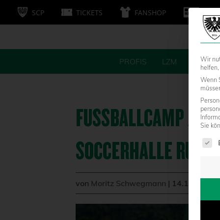
SCP
TICKETS
FANSHOP
MITG
Wir nu
PROFIS
LZM
FANS
helfen,
Wenn S
müssen 
Persone
FUSSBALLCAMP ZUM J
person
Inform
Sie kö
Es fol
OCCERHALLE RUMME
von
Moritz Schwegmann
|
14.11.2019 