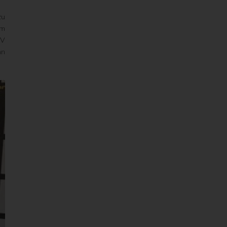
zu
am
TV
nn