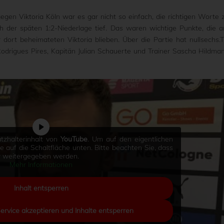
egen Viktoria Köln war es gar nicht so einfach, die richtigen Worte 
ch der späten 1:2-Niederlage tief. Das waren wichtige Punkte, die 
ort beheimateten Viktoria blieben. Über die Partie hat nullsechs.
odrigues Pires, Kapitän Julian Schauerte und Trainer Sascha Hildma
tzhalterinhalt von
YouTube
. Um auf den eigentlichen
Sie auf die Schaltfläche unten. Bitte beachten Sie, dass
er weitergegeben werden.
Mehr Informationen
Inhalt entsperren
Service akzeptieren und Inhalte entsperren