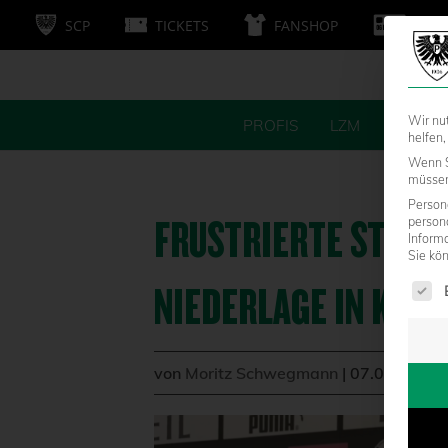
SCP
TICKETS
FANSHOP
MITG
Wir nu
PROFIS
LZM
FANS
helfen,
Wenn S
müssen 
Persone
FRUSTRIERTE STIMM
person
Inform
Sie kö
Es fol
NIEDERLAGE IN KÖLN
von
Moritz Schwegmann
|
07.03.2020 