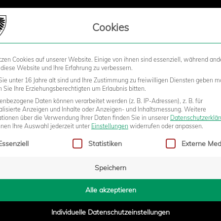
LIEDSCHAFT
Cookies
tzen Cookies auf unserer Website. Einige von ihnen sind essenziell, während and
STADION
BUSINESS
KIDS &
 diese Website und Ihre Erfahrung zu verbessern.
ie unter 16 Jahre alt sind und Ihre Zustimmung zu freiwilligen Diensten geben m
Sie Ihre Erziehungsberechtigten um Erlaubnis bitten.
nbezogene Daten können verarbeitet werden (z. B. IP-Adressen), z. B. für
EN NACH DER BITTEREN
alisierte Anzeigen und Inhalte oder Anzeigen- und Inhaltsmessung.
Weitere
ationen über die Verwendung Ihrer Daten finden Sie in unserer
Datenschutzerklä
nnen Ihre Auswahl jederzeit unter
Einstellungen
widerrufen oder anpassen.
gt eine Liste der Service-Gruppen, für die eine Einwilligung erteilt w
Essenziell
Statistiken
Externe Med
Speichern
- 16:50
Alle akzeptieren
Individuelle Datenschutzeinstellungen