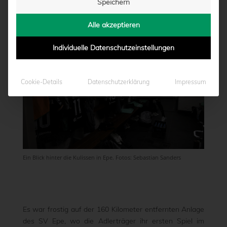
Speichern
von
Marcel Weskamp
|
06.01.2024 - 18:15
Alle akzeptieren
Individuelle Datenschutzeinstellungen
Cookie-Details
Datenschutzerklärung
Impressum
Ein Blick hinter die Kulissen in Epe. Fotos: Sebastian Sanders
Es war frostig auf der 160 Kilometer entfernten Anlage
des SV Epe, wo die Adlerträger ihr ersten Spiel im