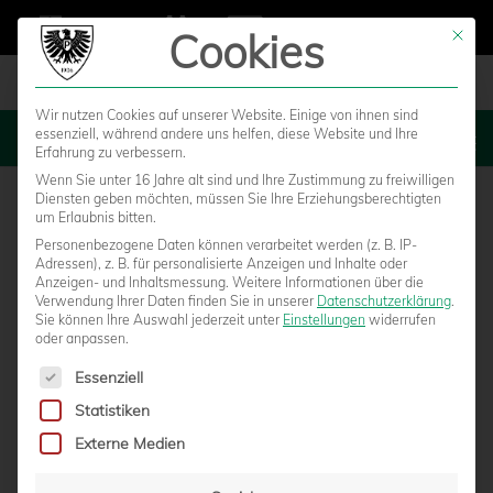
Cookies
Mit die
Wir nutzen Cookies auf unserer Website. Einige von ihnen sind
essenziell, während andere uns helfen, diese Website und Ihre
MENU
Erfahrung zu verbessern.
Wenn Sie unter 16 Jahre alt sind und Ihre Zustimmung zu freiwilligen
Diensten geben möchten, müssen Sie Ihre Erziehungsberechtigten
um Erlaubnis bitten.
Personenbezogene Daten können verarbeitet werden (z. B. IP-
Adressen), z. B. für personalisierte Anzeigen und Inhalte oder
Anzeigen- und Inhaltsmessung.
Weitere Informationen über die
Verwendung Ihrer Daten finden Sie in unserer
Datenschutzerklärung
.
Sie können Ihre Auswahl jederzeit unter
Einstellungen
widerrufen
oder anpassen.
Es folgt eine Liste der Service-Gruppen, für die eine Einwilligun
Essenziell
Statistiken
FROSTIGER TESTSPIELAUFTAKT IN DEN
Externe Medien
NIEDERLANDEN