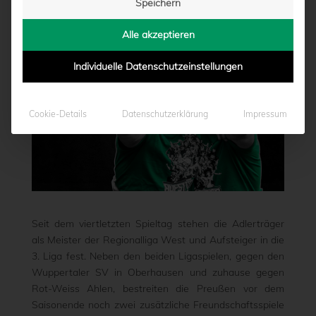
Speichern
von
Marcel Weskamp
|
30.04.2023 - 15:04
Alle akzeptieren
Individuelle Datenschutzeinstellungen
Cookie-Details
Datenschutzerklärung
Impressum
Seit dem viertletzten Spieltag stehen die Adlerträger
als Meister der Regionalliga West und Aufsteiger in die
3. Liga fest. Neben den beiden Ligaspielen, gegen den
Wuppertaler SV in Oberhausen und zuhause gegen
Rot-Weiss Ahlen, bestreiten die Preußen vor dem
Saisonende noch zwei zusätzliche Freundschaftsspiele