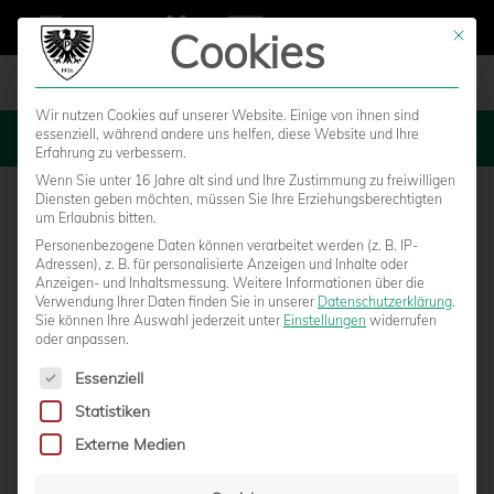
Cookies
Mit die
Wir nutzen Cookies auf unserer Website. Einige von ihnen sind
essenziell, während andere uns helfen, diese Website und Ihre
MENU
Erfahrung zu verbessern.
Wenn Sie unter 16 Jahre alt sind und Ihre Zustimmung zu freiwilligen
Diensten geben möchten, müssen Sie Ihre Erziehungsberechtigten
um Erlaubnis bitten.
Personenbezogene Daten können verarbeitet werden (z. B. IP-
Adressen), z. B. für personalisierte Anzeigen und Inhalte oder
Anzeigen- und Inhaltsmessung.
Weitere Informationen über die
Verwendung Ihrer Daten finden Sie in unserer
Datenschutzerklärung
.
Sie können Ihre Auswahl jederzeit unter
Einstellungen
widerrufen
oder anpassen.
Es folgt eine Liste der Service-Gruppen, für die eine Einwilligun
Essenziell
Statistiken
FREUNDSCHAFTSSPIELE IN HANDORF UND
Externe Medien
GREVEN