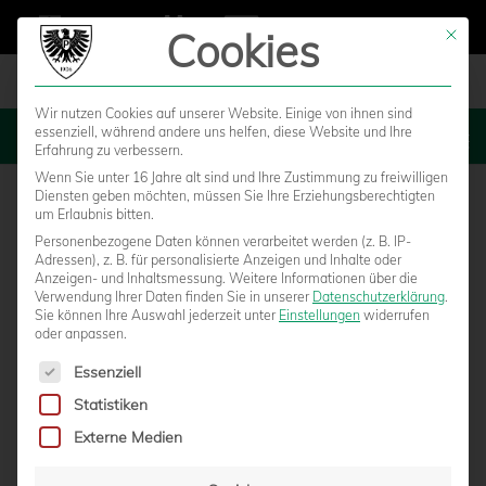
Cookies
Mit die
Wir nutzen Cookies auf unserer Website. Einige von ihnen sind
essenziell, während andere uns helfen, diese Website und Ihre
MENU
Erfahrung zu verbessern.
Wenn Sie unter 16 Jahre alt sind und Ihre Zustimmung zu freiwilligen
Diensten geben möchten, müssen Sie Ihre Erziehungsberechtigten
um Erlaubnis bitten.
Personenbezogene Daten können verarbeitet werden (z. B. IP-
Adressen), z. B. für personalisierte Anzeigen und Inhalte oder
Anzeigen- und Inhaltsmessung.
Weitere Informationen über die
Verwendung Ihrer Daten finden Sie in unserer
Datenschutzerklärung
.
Sie können Ihre Auswahl jederzeit unter
Einstellungen
widerrufen
oder anpassen.
Es folgt eine Liste der Service-Gruppen, für die eine Einwilligun
Essenziell
Statistiken
FIFA-REFEREE TOBIAS STIELER PFEIFT
Externe Medien
GEGEN HALLE