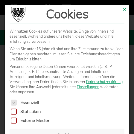
Cookies
Mit die
Wir nutzen Cookies auf unserer Website. Einige von ihnen sind
essenziell, während andere uns helfen, diese Website und Ihre
MENU
Erfahrung zu verbessern.
Wenn Sie unter 16 Jahre alt sind und Ihre Zustimmung zu freiwilligen
Diensten geben möchten, müssen Sie Ihre Erziehungsberechtigten
um Erlaubnis bitten.
Personenbezogene Daten können verarbeitet werden (z. B. IP-
Adressen), z. B. für personalisierte Anzeigen und Inhalte oder
Anzeigen- und Inhaltsmessung.
Weitere Informationen über die
Verwendung Ihrer Daten finden Sie in unserer
Datenschutzerklärung
.
Sie können Ihre Auswahl jederzeit unter
Einstellungen
widerrufen
oder anpassen.
Es folgt eine Liste der Service-Gruppen, für die eine Einwilligun
Essenziell
Statistiken
FIFA-REFEREE DANKERT LEITET PARTIE
Externe Medien
GEGEN DRESDEN