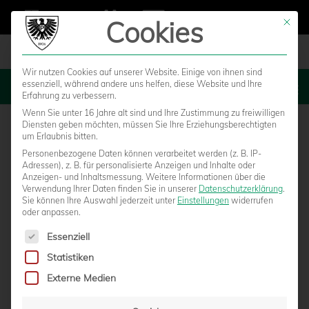
Cookies
Mit die
Wir nutzen Cookies auf unserer Website. Einige von ihnen sind
essenziell, während andere uns helfen, diese Website und Ihre
MENU
Erfahrung zu verbessern.
Wenn Sie unter 16 Jahre alt sind und Ihre Zustimmung zu freiwilligen
Diensten geben möchten, müssen Sie Ihre Erziehungsberechtigten
um Erlaubnis bitten.
Personenbezogene Daten können verarbeitet werden (z. B. IP-
Adressen), z. B. für personalisierte Anzeigen und Inhalte oder
Anzeigen- und Inhaltsmessung.
Weitere Informationen über die
Verwendung Ihrer Daten finden Sie in unserer
Datenschutzerklärung
.
Sie können Ihre Auswahl jederzeit unter
Einstellungen
widerrufen
oder anpassen.
Es folgt eine Liste der Service-Gruppen, für die eine Einwilligun
Essenziell
Statistiken
FIFA-REFEREE CHRISTIAN DINGERT PFEIFT
Externe Medien
DAS DERBY