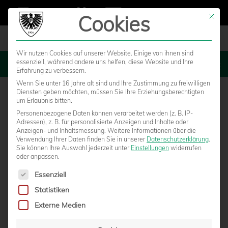
Cookies
Mit die
Wir nutzen Cookies auf unserer Website. Einige von ihnen sind
essenziell, während andere uns helfen, diese Website und Ihre
MENU
Erfahrung zu verbessern.
Wenn Sie unter 16 Jahre alt sind und Ihre Zustimmung zu freiwilligen
Diensten geben möchten, müssen Sie Ihre Erziehungsberechtigten
um Erlaubnis bitten.
Personenbezogene Daten können verarbeitet werden (z. B. IP-
Adressen), z. B. für personalisierte Anzeigen und Inhalte oder
Anzeigen- und Inhaltsmessung.
Weitere Informationen über die
Verwendung Ihrer Daten finden Sie in unserer
Datenschutzerklärung
.
Sie können Ihre Auswahl jederzeit unter
Einstellungen
widerrufen
oder anpassen.
Es folgt eine Liste der Service-Gruppen, für die eine Einwilligun
Essenziell
Statistiken
FERIENFREIZEIT BEIM SCP FÜR KIDS-
Externe Medien
CLUB-MITGLIEDER