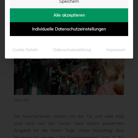
Speichern
von
Marcel Weskamp
|
04.07.2025 - 14:17
Alle akzeptieren
Individuelle Datenschutzeinstellungen
Cookie-Details
Datenschutzerklärung
Impressum
Foto: SCP
Die Sommerferien stehen vor der Tür und viele Kids
sind noch auf der Suche nach einem passenden
Angebot für die freien Tage. Unser Vorschlag: Eine
Woche rund um das LVM-Preußenstadion. Vom 21. bis