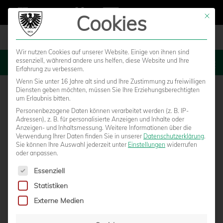
Cookies
Mit die
Wir nutzen Cookies auf unserer Website. Einige von ihnen sind
essenziell, während andere uns helfen, diese Website und Ihre
MENU
Erfahrung zu verbessern.
Wenn Sie unter 16 Jahre alt sind und Ihre Zustimmung zu freiwilligen
Diensten geben möchten, müssen Sie Ihre Erziehungsberechtigten
um Erlaubnis bitten.
Personenbezogene Daten können verarbeitet werden (z. B. IP-
Adressen), z. B. für personalisierte Anzeigen und Inhalte oder
Anzeigen- und Inhaltsmessung.
Weitere Informationen über die
Verwendung Ihrer Daten finden Sie in unserer
Datenschutzerklärung
.
Sie können Ihre Auswahl jederzeit unter
Einstellungen
widerrufen
oder anpassen.
Es folgt eine Liste der Service-Gruppen, für die eine Einwilligun
Essenziell
Statistiken
FELIX-BENJAMIN SCHWERMER PFEIFT
Externe Medien
GEGEN SONNENHOF GROSSASPACH