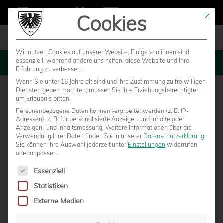
Cookies
Mit die
Wir nutzen Cookies auf unserer Website. Einige von ihnen sind
essenziell, während andere uns helfen, diese Website und Ihre
MENU
Erfahrung zu verbessern.
Wenn Sie unter 16 Jahre alt sind und Ihre Zustimmung zu freiwilligen
Diensten geben möchten, müssen Sie Ihre Erziehungsberechtigten
um Erlaubnis bitten.
Personenbezogene Daten können verarbeitet werden (z. B. IP-
Adressen), z. B. für personalisierte Anzeigen und Inhalte oder
Anzeigen- und Inhaltsmessung.
Weitere Informationen über die
Verwendung Ihrer Daten finden Sie in unserer
Datenschutzerklärung
.
Sie können Ihre Auswahl jederzeit unter
Einstellungen
widerrufen
oder anpassen.
Es folgt eine Liste der Service-Gruppen, für die eine Einwilligun
Essenziell
Statistiken
FARBENFROHE 90 MINUTEN IN DER
Externe Medien
BILDERGALERIE