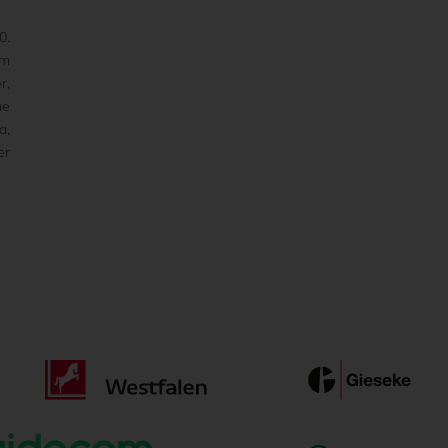
0.
em
r,
ne
a,
er