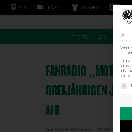
SCP
TICKETS
FANSHOP
MITG
Wir nu
PROFIS
LZM
FANS
helfen,
Wenn S
müssen 
Persone
FANRADIO „MOTTEK
person
Inform
Sie kö
Es fol
DREIJÄHRIGEN JUBI
AIR
von
Marcel Weskamp
|
28.10.2015 - 1