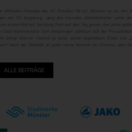
 offiziellen Fanradio des SC Preußen 06 e.V. Münster on air. Am 3
gen den FC Augsburg, ging das Fanradio „Mottekstrehle“ unter d
um ersten Mal auf Sendung. Fast auf den Tag genau, drei Jahre späte
 Gast-Kommentator zum dreijährigen Jubiläum auf der Pressetribü
ht bringt Werner Hansch ja eines seiner legendären Zitate mit: „J
hon? Nach der Statistik ist jeder vierte Mensch ein Chinese, aber hi
ALLE BEITRÄGE