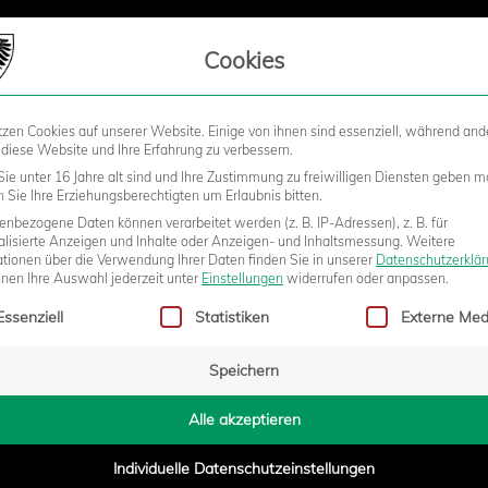
LIEDSCHAFT
Cookies
tzen Cookies auf unserer Website. Einige von ihnen sind essenziell, während and
STADION
BUSINESS
KIDS &
 diese Website und Ihre Erfahrung zu verbessern.
ie unter 16 Jahre alt sind und Ihre Zustimmung zu freiwilligen Diensten geben m
Sie Ihre Erziehungsberechtigten um Erlaubnis bitten.
nbezogene Daten können verarbeitet werden (z. B. IP-Adressen), z. B. für
STREHLE“ GEHT ZUM
alisierte Anzeigen und Inhalte oder Anzeigen- und Inhaltsmessung.
Weitere
ationen über die Verwendung Ihrer Daten finden Sie in unserer
Datenschutzerklä
nnen Ihre Auswahl jederzeit unter
Einstellungen
widerrufen oder anpassen.
gt eine Liste der Service-Gruppen, für die eine Einwilligung erteilt w
LÄUM MIT WERNER HANSCH ON
Essenziell
Statistiken
Externe Med
Speichern
Alle akzeptieren
Individuelle Datenschutzeinstellungen
0:48