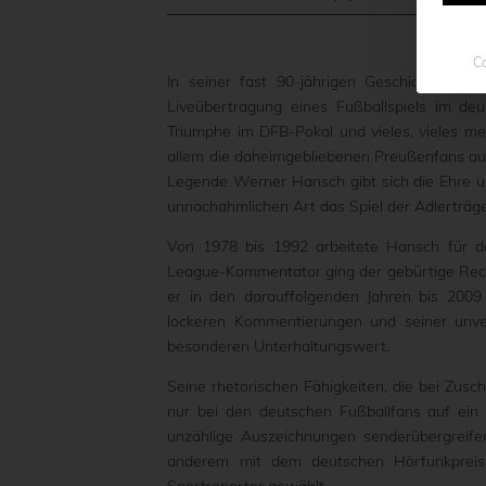
Co
In seiner fast 90-jährigen Geschichte hat 
Liveübertragung eines Fußballspiels im de
Triumphe im DFB-Pokal und vieles, vieles me
allem die daheimgebliebenen Preußenfans auf 
Legende Werner Hansch gibt sich die Ehre u
unnachahmlichen Art das Spiel der Adlerträge
Von 1978 bis 1992 arbeitete Hansch für
League-Kommentator ging der gebürtige Reckl
er in den darauffolgenden Jahren bis 2009 
lockeren Kommentierungen und seiner unver
besonderen Unterhaltungswert.
Seine rhetorischen Fähigkeiten, die bei Zus
nur bei den deutschen Fußballfans auf ein
unzählige Auszeichnungen senderübergreif
anderem mit dem deutschen Hörfunkpreis