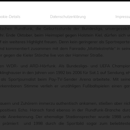
okie-Details
Datenschutzerklärung
Impress
das traditionsreiche Preußenstadion schon einiges erlebt: Die ers
utschen Rundfunk, die Geburtsstunde der Bundesliga, unvergesslic
hr. Ende Oktober, beim Heimspiel gegen Holstein Kiel, dürfen sich v
ein weiteres Highlight freuen. Denn kein geringerer als Sportreporte
nd kommentiert zusammen mit dem Fanradio „Mottekstrehle“ in sein
r gegen die Kieler Störche live von der Hammer Straße.
 den WDR- und ARD-Hörfunk. Als Bundesliga- und UEFA Champio
inghauser in den Jahren von 1992 bis 2006 für Sat.1 auf Sendung, e
als Sportjournalist beim Pay-TV-Sender Arena arbeitete. Mit sein
kennbaren Stimme verlieh er unzähligen Fußballspielen einen ga
chauern und Zuhörern immerzu authentisch ankamen, stießen aber nic
 positives Echo. Hansch fand ebenso in der Rundfunk-Branche dur
ende Anerkennung. Der ehemalige Stadionsprecher wurde 1988 unt
 prämiert und 1998 durch die Sportbild sogar zum beliebtest