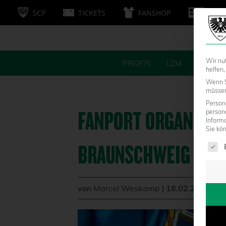
SCP
TICKETS
FANSHOP
MITG
Wir nu
PROFIS
LZM
FANS
helfen,
Wenn S
müssen 
Persone
FANPORT ORGANISIE
person
Inform
Sie kö
Es fol
BRAUNSCHWEIG
von
Marcel Weskamp
|
18.02.2026 - 1