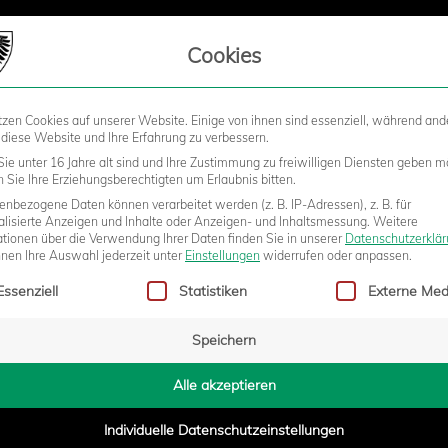
LIEDSCHAFT
Cookies
tzen Cookies auf unserer Website. Einige von ihnen sind essenziell, während and
STADION
BUSINESS
KIDS &
 diese Website und Ihre Erfahrung zu verbessern.
ie unter 16 Jahre alt sind und Ihre Zustimmung zu freiwilligen Diensten geben m
Sie Ihre Erziehungsberechtigten um Erlaubnis bitten.
nbezogene Daten können verarbeitet werden (z. B. IP-Adressen), z. B. für
RT U18-TOUR NACH
alisierte Anzeigen und Inhalte oder Anzeigen- und Inhaltsmessung.
Weitere
ationen über die Verwendung Ihrer Daten finden Sie in unserer
Datenschutzerklä
nnen Ihre Auswahl jederzeit unter
Einstellungen
widerrufen oder anpassen.
gt eine Liste der Service-Gruppen, für die eine Einwilligung erteilt w
Essenziell
Statistiken
Externe Med
Speichern
4:27
Alle akzeptieren
Individuelle Datenschutzeinstellungen