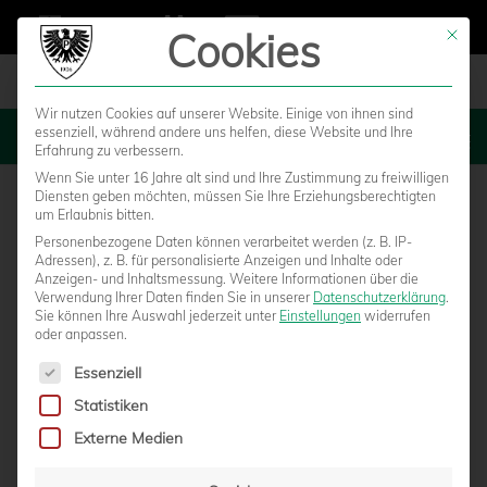
Cookies
Mit die
Wir nutzen Cookies auf unserer Website. Einige von ihnen sind
essenziell, während andere uns helfen, diese Website und Ihre
MENU
Erfahrung zu verbessern.
Wenn Sie unter 16 Jahre alt sind und Ihre Zustimmung zu freiwilligen
Diensten geben möchten, müssen Sie Ihre Erziehungsberechtigten
um Erlaubnis bitten.
Personenbezogene Daten können verarbeitet werden (z. B. IP-
Adressen), z. B. für personalisierte Anzeigen und Inhalte oder
Anzeigen- und Inhaltsmessung.
Weitere Informationen über die
Verwendung Ihrer Daten finden Sie in unserer
Datenschutzerklärung
.
Sie können Ihre Auswahl jederzeit unter
Einstellungen
widerrufen
oder anpassen.
Es folgt eine Liste der Service-Gruppen, für die eine Einwilligun
Essenziell
Statistiken
FANINFOS ZUM FLUTLICHT-HEIMSPIEL
Externe Medien
GEGEN LOTTE