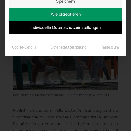
Speichern
von
Marcel Weskamp
|
24.08.2021 - 17:20
Alle akzeptieren
Individuelle Datenschutzeinstellungen
Cookie-Details
Datenschutzerklärung
Impressum
Bei uns ist die Mannschaft für die Punkte zuständig ;-) Foto: SCP
Flutlicht an und dann volle Lotte. Am Samstag sind die
Sportfreunde zu Gast an der Hammer Straße und das
Preußenstadion verwandelt sich hoffentlich erneut in
einen Hexenkessel. Doch auch in einem Hexenkessel