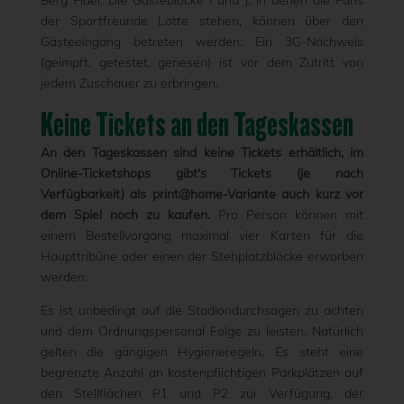
Berg Fidel. Die Gästeblöcke I und J, in denen die Fans
der Sportfreunde Lotte stehen, können über den
Gästeeingang betreten werden. Ein 3G-Nachweis
(geimpft, getestet, genesen) ist vor dem Zutritt von
jedem Zuschauer zu erbringen.
Keine Tickets an den Tageskassen
An den Tageskassen sind keine Tickets erhältlich, im
Online-Ticketshops gibt‘s Tickets (je nach
Verfügbarkeit) als print@home-Variante auch kurz vor
dem Spiel noch zu kaufen.
Pro Person können mit
einem Bestellvorgang maximal vier Karten für die
Haupttribüne oder einen der Stehplatzblöcke erworben
werden.
Es ist unbedingt auf die Stadiondurchsagen zu achten
und dem Ordnungspersonal Folge zu leisten. Natürlich
gelten die gängigen Hygieneregeln. Es steht eine
begrenzte Anzahl an kostenpflichtigen Parkplätzen auf
den Stellflächen P1 und P2 zur Verfügung, der