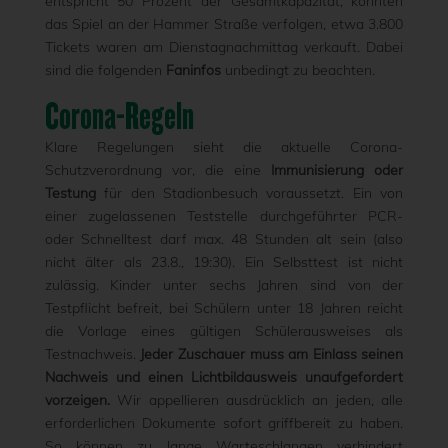
entspricht 50 Prozent der Gesamtkapazität, könnten
das Spiel an der Hammer Straße verfolgen, etwa 3.800
Tickets waren am Dienstagnachmittag verkauft. Dabei
sind die folgenden
Faninfos
unbedingt zu beachten.
Corona-Regeln
Klare Regelungen sieht die aktuelle Corona-
Schutzverordnung vor, die eine
Immunisierung oder
Testung
für den Stadionbesuch voraussetzt. Ein von
einer zugelassenen Teststelle durchgeführter PCR-
oder Schnelltest darf max. 48 Stunden alt sein (also
nicht älter als 23.8., 19:30). Ein Selbsttest ist nicht
zulässig. Kinder unter sechs Jahren sind von der
Testpflicht befreit, bei Schülern unter 18 Jahren reicht
die Vorlage eines gültigen Schülerausweises als
Testnachweis.
Jeder Zuschauer muss am Einlass seinen
Nachweis und einen Lichtbildausweis unaufgefordert
vorzeigen.
Wir appellieren ausdrücklich an jeden, alle
erforderlichen Dokumente sofort griffbereit zu haben.
So können zu lange Warteschlangen verhindert