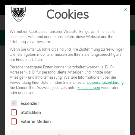
Cookies
Mit die
Wir nutzen Cookies auf unserer Website. Einige von ihnen sind
essenziell, während andere uns helfen, diese Website und Ihre
MENU
Erfahrung zu verbessern.
Wenn Sie unter 16 Jahre alt sind und Ihre Zustimmung zu freiwilligen
Diensten geben möchten, müssen Sie Ihre Erziehungsberechtigten
um Erlaubnis bitten.
Personenbezogene Daten können verarbeitet werden (z. B. IP-
Adressen), z. B. für personalisierte Anzeigen und Inhalte oder
Anzeigen- und Inhaltsmessung.
Weitere Informationen über die
Verwendung Ihrer Daten finden Sie in unserer
Datenschutzerklärung
.
Sie können Ihre Auswahl jederzeit unter
Einstellungen
widerrufen
oder anpassen.
Es folgt eine Liste der Service-Gruppen, für die eine Einwilligun
Essenziell
Statistiken
FANINFORMATIONEN ZUM DFB-
Externe Medien
POKALSPIEL GEGEN DIE BAYERN