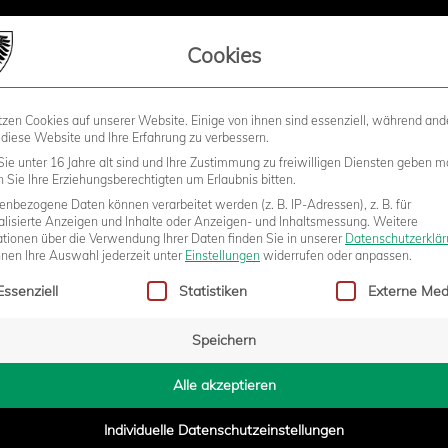
LIEDSCHAFT
Cookies
tzen Cookies auf unserer Website. Einige von ihnen sind essenziell, während and
STADION
BUSINESS
KIDS &
 diese Website und Ihre Erfahrung zu verbessern.
ie unter 16 Jahre alt sind und Ihre Zustimmung zu freiwilligen Diensten geben m
Sie Ihre Erziehungsberechtigten um Erlaubnis bitten.
nbezogene Daten können verarbeitet werden (z. B. IP-Adressen), z. B. für
ZUM AUSWÄRTSSPIEL IN
alisierte Anzeigen und Inhalte oder Anzeigen- und Inhaltsmessung.
Weitere
ationen über die Verwendung Ihrer Daten finden Sie in unserer
Datenschutzerklä
nnen Ihre Auswahl jederzeit unter
Einstellungen
widerrufen oder anpassen.
gt eine Liste der Service-Gruppen, für die eine Einwilligung erteilt w
Essenziell
Statistiken
Externe Med
Speichern
1:16
Alle akzeptieren
Individuelle Datenschutzeinstellungen