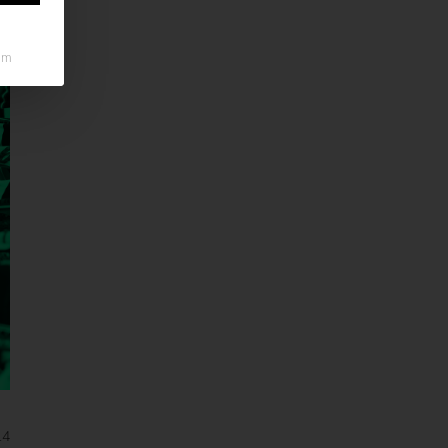
um
14