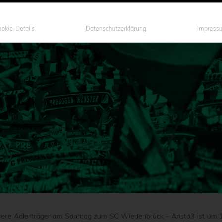
okie-Details
Datenschutzerklärung
Impress
nsere Adlerträger am Sonntag zum SC Wiedenbrück – Anstoß ist um 