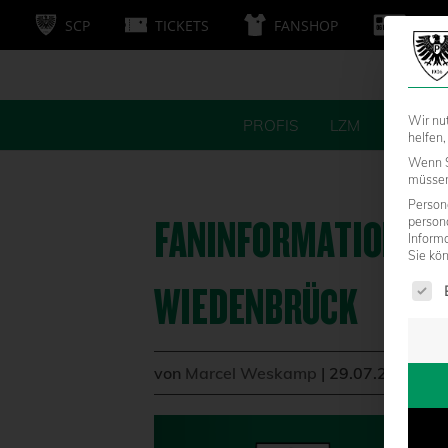
SCP
TICKETS
FANSHOP
MITG
Wir nu
PROFIS
LZM
FANS
helfen,
Wenn S
müssen 
Persone
FANINFORMATIONEN 
person
Inform
Sie kö
Es fol
WIEDENBRÜCK
von
Marcel Weskamp
|
29.07.2022 - 1