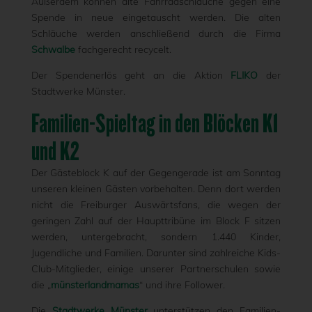
Außerdem können alte Fahrradschläuche gegen eine
Spende in neue eingetauscht werden. Die alten
Schläuche werden anschließend durch die Firma
Schwalbe
fachgerecht recycelt.
Der Spendenerlös geht an die Aktion
FLIKO
der
Stadtwerke Münster.
Familien-Spieltag in den Blöcken K1
und K2
Der Gästeblock K auf der Gegengerade ist am Sonntag
unseren kleinen Gästen vorbehalten. Denn dort werden
nicht die Freiburger Auswärtsfans, die wegen der
geringen Zahl auf der Haupttribüne im Block F sitzen
werden, untergebracht, sondern 1.440 Kinder,
Jugendliche und Familien. Darunter sind zahlreiche Kids-
Club-Mitglieder, einige unserer Partnerschulen sowie
die „
münsterlandmamas
“ und ihre Follower.
Die
Stadtwerke Münster
unterstützen den Familien-