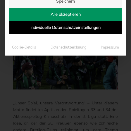
Speichern
von
Marcel Weskamp
|
17.04.2024 - 15:37
Alle akzeptieren
Individuelle Datenschutzeinstellungen
Cookie-Details
Datenschutzerklärung
Impressum
„Unser Spiel, unsere Verantwortung“ – Unter diesem
Motto findet im April an den Spieltagen 33 und 34 der
Aktionsspieltag Klimaschutz in der 3. Liga statt. Eine
Idee, an der der SC Preußen ebenso wie zahlreiche
andere Drittliga-Clubs teilnimmt, um dem Thema