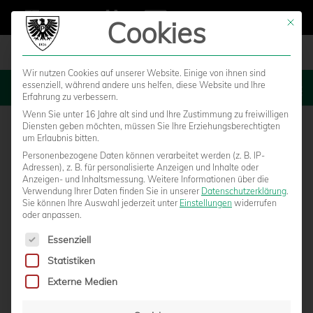
Cookies
Mit die
Wir nutzen Cookies auf unserer Website. Einige von ihnen sind
essenziell, während andere uns helfen, diese Website und Ihre
MENU
Erfahrung zu verbessern.
Wenn Sie unter 16 Jahre alt sind und Ihre Zustimmung zu freiwilligen
Diensten geben möchten, müssen Sie Ihre Erziehungsberechtigten
um Erlaubnis bitten.
Personenbezogene Daten können verarbeitet werden (z. B. IP-
Adressen), z. B. für personalisierte Anzeigen und Inhalte oder
Anzeigen- und Inhaltsmessung.
Weitere Informationen über die
Verwendung Ihrer Daten finden Sie in unserer
Datenschutzerklärung
.
Sie können Ihre Auswahl jederzeit unter
Einstellungen
widerrufen
oder anpassen.
Es folgt eine Liste der Service-Gruppen, für die eine Einwilligun
Essenziell
Statistiken
FAMILIE & KLIMASCHUTZ –
Externe Medien
AKTIONSSPIELTAG GEGEN FREIBURG II