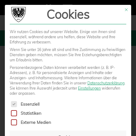
Cookies
Mit die
Wir nutzen Cookies auf unserer Website. Einige von ihnen sind
essenziell, während andere uns helfen, diese Website und Ihre
MENU
Erfahrung zu verbessern.
Wenn Sie unter 16 Jahre alt sind und Ihre Zustimmung zu freiwilligen
Diensten geben möchten, müssen Sie Ihre Erziehungsberechtigten
um Erlaubnis bitten.
Personenbezogene Daten können verarbeitet werden (z. B. IP-
Adressen), z. B. für personalisierte Anzeigen und Inhalte oder
Anzeigen- und Inhaltsmessung.
Weitere Informationen über die
Verwendung Ihrer Daten finden Sie in unserer
Datenschutzerklärung
.
Sie können Ihre Auswahl jederzeit unter
Einstellungen
widerrufen
oder anpassen.
Es folgt eine Liste der Service-Gruppen, für die eine Einwilligun
Essenziell
Statistiken
EUROPA-LEAGUE-TORSCHÜTZE JULIAN
Externe Medien
RIEDEL WECHSELT NACH MÜNSTER