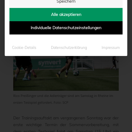
Speichern
von
Moritz Schwegmann
|
03.07.2026 - 15:09
Alle akzeptieren
Individuelle Datenschutzeinstellungen
Cookie-Details
Datenschutzerklärung
Impressum
Rico Preißinger und die Adlerträger sind am Samstag in Rheine im
ersten Testspiel gefordert. Foto: SCP
Der Trainingsauftakt am vergangenen Sonntag war der
erste wichtige Termin der Sommervorbereitung, mit
dem ersten Testspiel folgt am Samstag (15 Uhr) ein