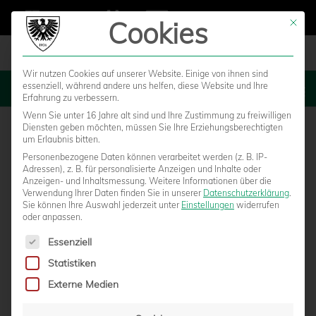
Cookies
Mit die
Wir nutzen Cookies auf unserer Website. Einige von ihnen sind
essenziell, während andere uns helfen, diese Website und Ihre
MENU
Erfahrung zu verbessern.
Wenn Sie unter 16 Jahre alt sind und Ihre Zustimmung zu freiwilligen
Diensten geben möchten, müssen Sie Ihre Erziehungsberechtigten
um Erlaubnis bitten.
Personenbezogene Daten können verarbeitet werden (z. B. IP-
Adressen), z. B. für personalisierte Anzeigen und Inhalte oder
Anzeigen- und Inhaltsmessung.
Weitere Informationen über die
Verwendung Ihrer Daten finden Sie in unserer
Datenschutzerklärung
.
Sie können Ihre Auswahl jederzeit unter
Einstellungen
widerrufen
oder anpassen.
Es folgt eine Liste der Service-Gruppen, für die eine Einwilligun
Essenziell
Statistiken
ERSTES TESTSPIEL IN RHEINE –
Externe Medien
LIVESTREAM AUS DER OBI-ARENA