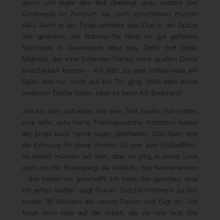
durch und legte den Ball überlegt quer, sodass Joel
Grodowski im Zentrum nur noch einschieben musste
(46.). Auch in der Folge wirbelte das Duo in der Spitze
wie gewohnt, ein Batmaz-Tor blieb im gut gefüllten
Sportpark in Gievenbeck aber aus. Dafür traf Babis
Makridis, der eine Scherder-Flanke ohne großen Druck
einschieben konnte – 4:0 (68.). Es war mittlerweile ein
Spiel, das nur noch auf ein Tor ging. Weil aber keine
weiteren Treffer fielen, blieb es beim 4:0-Endstand.
„Ich bin sehr zufrieden mit dem Test heute. Wir hatten
eine sehr, sehr harte Trainingswoche, trotzdem haben
die Jungs auch heute super gearbeitet. Das Spiel war
die Krönung für diese Woche. Es war kein Fußballfest,
so ehrlich müssen wir sein, aber es ging in erster Linie
auch um die Bewegung, die Abläufe, das Kennenlernen
– das haben wir geschafft. Ich habe das gesehen, was
ich sehen wollte“, sagt Trainer Sascha Hildmann zu den
ersten 90 Minuten der neuen Saison und fügt an: „Ich
freue mich sehr auf die Arbeit, die vor uns liegt. Die