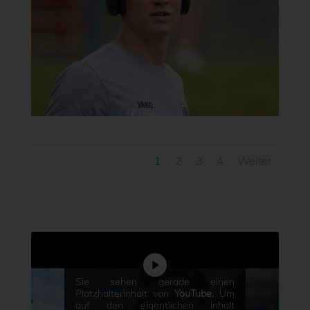
1
2
3
4
Weiter
Sie sehen gerade einen
Platzhalterinhalt von
YouTube
. Um
auf den eigentlichen Inhalt