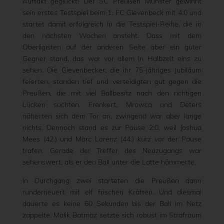
Auftakt geglückt! Der SC Preußen Münster gewinnt
sein erstes Testspiel beim 1. FC Gievenbeck mit 4:0 und
startet damit erfolgreich in die Testspiel-Reihe, die in
den nächsten Wochen ansteht. Dass mit dem
Oberligisten auf der anderen Seite aber ein guter
Gegner stand, das war vor allem in Halbzeit eins zu
sehen. Die Gievenbecker, die ihr 75-jähriges Jubiläum
feierten, standen tief und verteidigten gut gegen die
Preußen, die mit viel Ballbesitz nach den richtigen
Lücken suchten. Frenkert, Mrowca und Deters
näherten sich dem Tor an, zwingend war aber lange
nichts. Dennoch stand es zur Pause 2:0, weil Joshua
Mees (42.) und Marc Lorenz (44.) kurz vor der Pause
trafen. Gerade der Treffer des Neuzugangs war
sehenswert, als er den Ball unter die Latte hämmerte.
In Durchgang zwei starteten die Preußen dann
runderneuert mit elf frischen Kräften. Und diesmal
dauerte es keine 60 Sekunden bis der Ball im Netz
zappelte. Malik Batmaz setzte sich robust im Strafraum