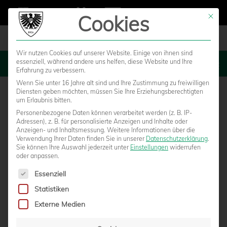
Cookies
Mit die
Wir nutzen Cookies auf unserer Website. Einige von ihnen sind
essenziell, während andere uns helfen, diese Website und Ihre
MENU
Erfahrung zu verbessern.
Wenn Sie unter 16 Jahre alt sind und Ihre Zustimmung zu freiwilligen
Diensten geben möchten, müssen Sie Ihre Erziehungsberechtigten
um Erlaubnis bitten.
Personenbezogene Daten können verarbeitet werden (z. B. IP-
Adressen), z. B. für personalisierte Anzeigen und Inhalte oder
Anzeigen- und Inhaltsmessung.
Weitere Informationen über die
Verwendung Ihrer Daten finden Sie in unserer
Datenschutzerklärung
.
Sie können Ihre Auswahl jederzeit unter
Einstellungen
widerrufen
oder anpassen.
Es folgt eine Liste der Service-Gruppen, für die eine Einwilligun
Essenziell
Statistiken
ERSTER SIEG IM ERSTEN TEST: 4:0-
Externe Medien
ERFOLG GEGEN GIEVENBECK