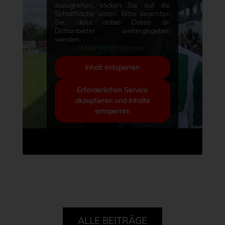
zuzugreifen, klicken Sie auf die
Schaltfläche unten. Bitte beachten
Sie, dass dabei Daten an
Drittanbieter weitergegeben
werden.
Mehr Informationen
Inhalt entsperren
Erforderlichen Service
akzeptieren und Inhalte
entsperren
ALLE BEITRÄGE