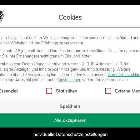
LIEDSCHAFT
Cookies
tzen Cookies auf unserer Website. Einige von ihnen sind essenziell, während and
STADION
BUSINESS
KIDS &
 diese Website und Ihre Erfahrung zu verbessern.
ie unter 16 Jahre alt sind und Ihre Zustimmung zu freiwilligen Diensten geben m
Sie Ihre Erziehungsberechtigten um Erlaubnis bitten.
nbezogene Daten können verarbeitet werden (z. B. IP-Adressen), z. B. für
RESAUFTAKT: U12-FANCLUB
alisierte Anzeigen und Inhalte oder Anzeigen- und Inhaltsmessung.
Weitere
ationen über die Verwendung Ihrer Daten finden Sie in unserer
Datenschutzerklä
nnen Ihre Auswahl jederzeit unter
Einstellungen
widerrufen oder anpassen.
gt eine Liste der Service-Gruppen, für die eine Einwilligung erteilt w
OSMO-BOWOLING-CENTER
Essenziell
Statistiken
Externe Med
Speichern
Alle akzeptieren
Individuelle Datenschutzeinstellungen
- 13:06