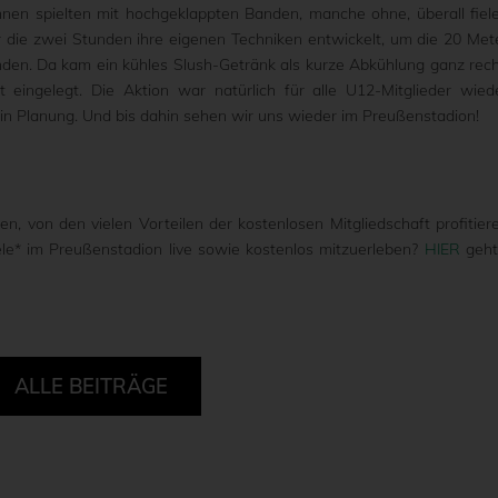
hnen spielten mit hochgeklappten Banden, manche ohne, überall fiel
r die zwei Stunden ihre eigenen Techniken entwickelt, um die 20 Met
nden. Da kam ein kühles Slush-Getränk als kurze Abkühlung ganz rech
ingelegt. Die Aktion war natürlich für alle U12-Mitglieder wied
 in Planung. Und bis dahin sehen wir uns wieder im Preußenstadion!
n, von den vielen Vorteilen der kostenlosen Mitgliedschaft profitier
piele* im Preußenstadion live sowie kostenlos mitzuerleben?
HIER
geht
ALLE BEITRÄGE