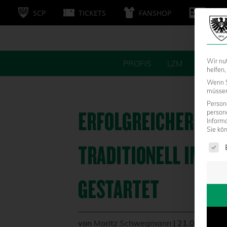
SCP
TICKETS
FANSHOP
MITG
Wir nu
PROFIS
LZM
FANS
helfen,
Wenn S
müssen 
Persone
ERFOLGREICHER JAH
person
Inform
Sie kö
Es fol
TRADITIONELL IM C
GESTARTET
von
Moritz Schwegmann
|
21.02.2019 