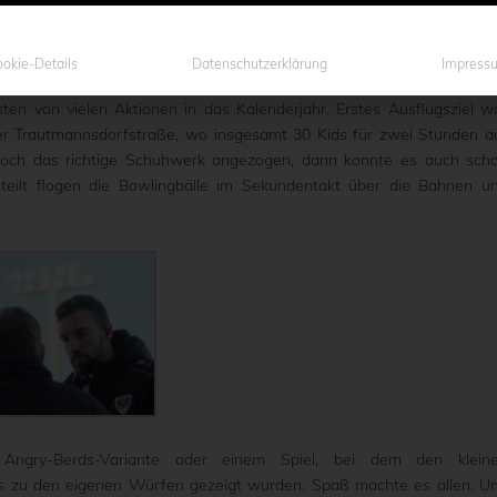
okie-Details
Datenschutzerklärung
Impress
nclub des SC Preußen Münster offiziell eröffnet, am Montagnachmitt
sten von vielen Aktionen in das Kalenderjahr. Erstes Ausflugsziel w
r Trautmannsdorfstraße, wo insgesamt 30 Kids für zwei Stunden a
noch das richtige Schuhwerk angezogen, dann konnte es auch sch
eilt flogen die Bowlingbälle im Sekundentakt über die Bahnen u
 Angry-Berds-Variante oder einem Spiel, bei dem den klein
s zu den eigenen Würfen gezeigt wurden, Spaß machte es allen. U