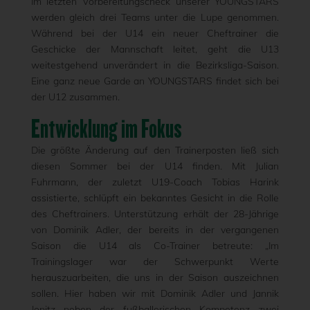
Im letzten Vorbereitungscheck unserer YOUNGSTARS
werden gleich drei Teams unter die Lupe genommen.
Während bei der U14 ein neuer Cheftrainer die
Geschicke der Mannschaft leitet, geht die U13
weitestgehend unverändert in die Bezirksliga-Saison.
Eine ganz neue Garde an YOUNGSTARS findet sich bei
der U12 zusammen.
Entwicklung im Fokus
Die größte Änderung auf den Trainerposten ließ sich
diesen Sommer bei der U14 finden. Mit Julian
Fuhrmann, der zuletzt U19-Coach Tobias Harink
assistierte, schlüpft ein bekanntes Gesicht in die Rolle
des Cheftrainers. Unterstützung erhält der 28-Jährige
von Dominik Adler, der bereits in der vergangenen
Saison die U14 als Co-Trainer betreute: „Im
Trainingslager war der Schwerpunkt Werte
herauszuarbeiten, die uns in der Saison auszeichnen
sollen. Hier haben wir mit Dominik Adler und Jannik
Jonitz neben der fußballerischen Kompetenz zwei