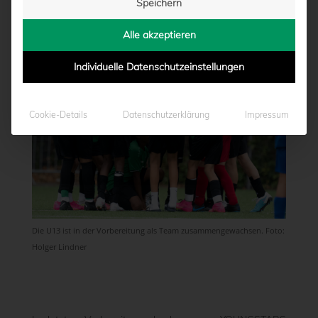
Speichern
von
Moritz Schwegmann
|
17.08.2023 - 16:58
Alle akzeptieren
Individuelle Datenschutzeinstellungen
Cookie-Details
Datenschutzerklärung
Impressum
Die U13 ist in der Vorbereitung als Team zusammengewachsen. Foto:
Holger Lindner