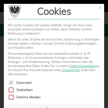
Cookies
Mit die
Wir nutzen Cookies auf unserer Website. Einige von ihnen sind
essenziell, während andere uns helfen, diese Website und Ihre
MENU
Erfahrung zu verbessern.
Wenn Sie unter 16 Jahre alt sind und Ihre Zustimmung zu freiwilligen
Diensten geben möchten, müssen Sie Ihre Erziehungsberechtigten
um Erlaubnis bitten.
Personenbezogene Daten können verarbeitet werden (z. B. IP-
Adressen), z. B. für personalisierte Anzeigen und Inhalte oder
Anzeigen- und Inhaltsmessung.
Weitere Informationen über die
Verwendung Ihrer Daten finden Sie in unserer
Datenschutzerklärung
.
Sie können Ihre Auswahl jederzeit unter
Einstellungen
widerrufen
oder anpassen.
Es folgt eine Liste der Service-Gruppen, für die eine Einwilligun
Essenziell
Statistiken
ENTWICKLUNG UND EHRGEIZ – U14, U13
Externe Medien
UND U12 IM VORBEREITUNGSCHECK