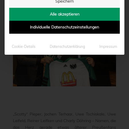
Speichern
von
Marcel Weskamp
|
10.01.2023 - 10:26
Alle akzeptieren
Individuelle Datenschutzeinstellungen
Cookie-Details
Datenschutzerklärung
Impressum
„Scotty“ Pieper, Jochen Terhaar, Uwe Tschiskale, Uwe
Leifeld, Reiner Leifken und Charly Döhring – Namen, die
das Herz gerade etwas älterer Preußenfans