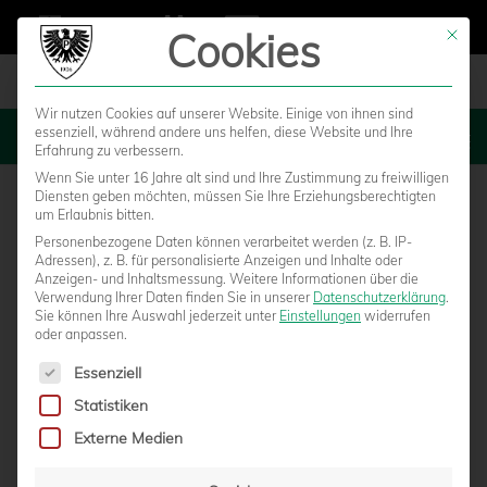
Cookies
Mit die
Wir nutzen Cookies auf unserer Website. Einige von ihnen sind
essenziell, während andere uns helfen, diese Website und Ihre
MENU
Erfahrung zu verbessern.
Wenn Sie unter 16 Jahre alt sind und Ihre Zustimmung zu freiwilligen
Diensten geben möchten, müssen Sie Ihre Erziehungsberechtigten
um Erlaubnis bitten.
Personenbezogene Daten können verarbeitet werden (z. B. IP-
Adressen), z. B. für personalisierte Anzeigen und Inhalte oder
Anzeigen- und Inhaltsmessung.
Weitere Informationen über die
Verwendung Ihrer Daten finden Sie in unserer
Datenschutzerklärung
.
Sie können Ihre Auswahl jederzeit unter
Einstellungen
widerrufen
oder anpassen.
Es folgt eine Liste der Service-Gruppen, für die eine Einwilligun
Essenziell
Statistiken
EMOTIONALES WIEDERSEHEN BEIM
Externe Medien
EHEMALIGENTREFFEN