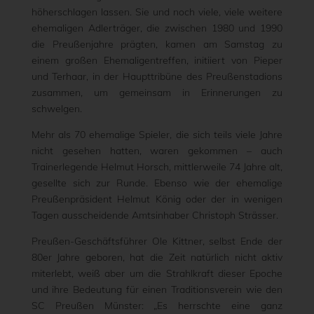
höherschlagen lassen. Sie und noch viele, viele weitere
ehemaligen Adlerträger, die zwischen 1980 und 1990
die Preußenjahre prägten, kamen am Samstag zu
einem großen Ehemaligentreffen, initiiert von Pieper
und Terhaar, in der Haupttribüne des Preußenstadions
zusammen, um gemeinsam in Erinnerungen zu
schwelgen.
Mehr als 70 ehemalige Spieler, die sich teils viele Jahre
nicht gesehen hatten, waren gekommen – auch
Trainerlegende Helmut Horsch, mittlerweile 74 Jahre alt,
gesellte sich zur Runde. Ebenso wie der ehemalige
Preußenpräsident Helmut König oder der in wenigen
Tagen ausscheidende Amtsinhaber Christoph Strässer.
Preußen-Geschäftsführer Ole Kittner, selbst Ende der
80er Jahre geboren, hat die Zeit natürlich nicht aktiv
miterlebt, weiß aber um die Strahlkraft dieser Epoche
und ihre Bedeutung für einen Traditionsverein wie den
SC Preußen Münster: „Es herrschte eine ganz