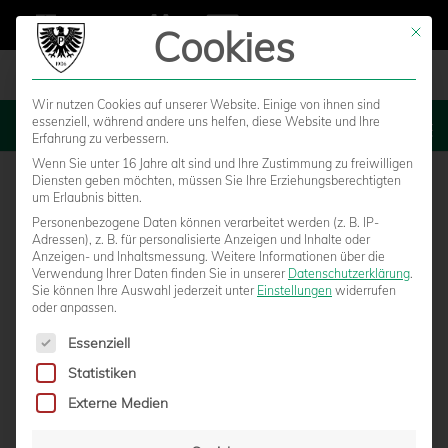
Cookies
Mit die
Wir nutzen Cookies auf unserer Website. Einige von ihnen sind
essenziell, während andere uns helfen, diese Website und Ihre
MENU
Erfahrung zu verbessern.
Wenn Sie unter 16 Jahre alt sind und Ihre Zustimmung zu freiwilligen
Diensten geben möchten, müssen Sie Ihre Erziehungsberechtigten
um Erlaubnis bitten.
Personenbezogene Daten können verarbeitet werden (z. B. IP-
Adressen), z. B. für personalisierte Anzeigen und Inhalte oder
Anzeigen- und Inhaltsmessung.
Weitere Informationen über die
Verwendung Ihrer Daten finden Sie in unserer
Datenschutzerklärung
.
Sie können Ihre Auswahl jederzeit unter
Einstellungen
widerrufen
oder anpassen.
Es folgt eine Liste der Service-Gruppen, für die eine Einwilligun
Essenziell
Statistiken
EINDRÜCKE VOM (AFTER-)MATCHDAY IN
Externe Medien
DEN MÜNSTER ARKADEN