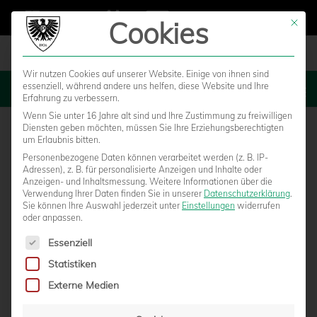
Cookies
Mit die
Wir nutzen Cookies auf unserer Website. Einige von ihnen sind
essenziell, während andere uns helfen, diese Website und Ihre
MENU
Erfahrung zu verbessern.
Wenn Sie unter 16 Jahre alt sind und Ihre Zustimmung zu freiwilligen
Diensten geben möchten, müssen Sie Ihre Erziehungsberechtigten
um Erlaubnis bitten.
Personenbezogene Daten können verarbeitet werden (z. B. IP-
Adressen), z. B. für personalisierte Anzeigen und Inhalte oder
Anzeigen- und Inhaltsmessung.
Weitere Informationen über die
Verwendung Ihrer Daten finden Sie in unserer
Datenschutzerklärung
.
Sie können Ihre Auswahl jederzeit unter
Einstellungen
widerrufen
oder anpassen.
Es folgt eine Liste der Service-Gruppen, für die eine Einwilligun
Essenziell
Statistiken
EIN FROHES NEUES JAHR 2016!
Externe Medien
von
Marcel Weskamp
|
01.01.2016 - 10:53