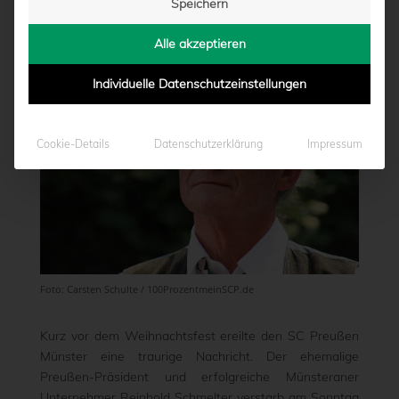
Speichern
von
Marcel Weskamp
|
21.12.2020 - 14:54
Alle akzeptieren
Individuelle Datenschutzeinstellungen
Cookie-Details
Datenschutzerklärung
Impressum
Foto: Carsten Schulte / 100ProzentmeinSCP.de
Kurz vor dem Weihnachtsfest ereilte den SC Preußen
Münster eine traurige Nachricht. Der ehemalige
Preußen-Präsident und erfolgreiche Münsteraner
Unternehmer Reinhold Schmelter verstarb am Sonntag