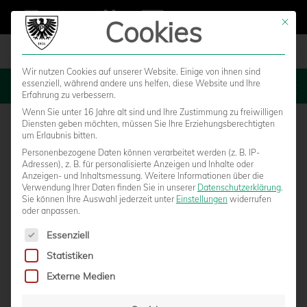
Cookies
Mit die
Wir nutzen Cookies auf unserer Website. Einige von ihnen sind
essenziell, während andere uns helfen, diese Website und Ihre
MENU
Erfahrung zu verbessern.
Wenn Sie unter 16 Jahre alt sind und Ihre Zustimmung zu freiwilligen
Diensten geben möchten, müssen Sie Ihre Erziehungsberechtigten
um Erlaubnis bitten.
Personenbezogene Daten können verarbeitet werden (z. B. IP-
Adressen), z. B. für personalisierte Anzeigen und Inhalte oder
Anzeigen- und Inhaltsmessung.
Weitere Informationen über die
Verwendung Ihrer Daten finden Sie in unserer
Datenschutzerklärung
.
Sie können Ihre Auswahl jederzeit unter
Einstellungen
widerrufen
oder anpassen.
Es folgt eine Liste der Service-Gruppen, für die eine Einwilligun
Essenziell
Statistiken
EHEMALIGER PREUSSEN-PRÄSIDENT R
Externe Medien
EINHOLD SCHMELTER VERSTORBEN