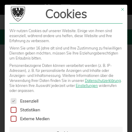
Cookies
Mit die
Wir nutzen Cookies auf unserer Website. Einige von ihnen sind
essenziell, während andere uns helfen, diese Website und Ihre
MENU
Erfahrung zu verbessern.
Wenn Sie unter 16 Jahre alt sind und Ihre Zustimmung zu freiwilligen
Diensten geben möchten, müssen Sie Ihre Erziehungsberechtigten
um Erlaubnis bitten.
Personenbezogene Daten können verarbeitet werden (z. B. IP-
Adressen), z. B. für personalisierte Anzeigen und Inhalte oder
Anzeigen- und Inhaltsmessung.
Weitere Informationen über die
Verwendung Ihrer Daten finden Sie in unserer
Datenschutzerklärung
.
Sie können Ihre Auswahl jederzeit unter
Einstellungen
widerrufen
oder anpassen.
Es folgt eine Liste der Service-Gruppen, für die eine Einwilligun
Essenziell
Statistiken
DRITTLIGAAUFTAKT MIT HEIMSPIEL
Externe Medien
GEGEN GROSSASPACH